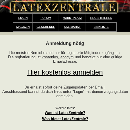
LOGIN
FORUM
MARKTPLATZ
REGISTRIEREN
MAGAZIN
GESCHENKE
SKL-MARKT
LINKLISTE
Anmeldung nötig
Die meisten Bereiche sind nur für registierte Mitglieder zugänglich.
Die registrierung ist
kostenlos, anonym
und benötigt nur eine gültige
Emailadresse.
Hier kostenlos anmelden
Du erhälst sofort deine Zugangsdaten per Email.
Anschliessend kannst du dich links unter "Login" mit deinen Zugangsdaten
anmelden.
Weitere Infos:
Was ist LatexZentrale?
Was bietet LatexZentrale?