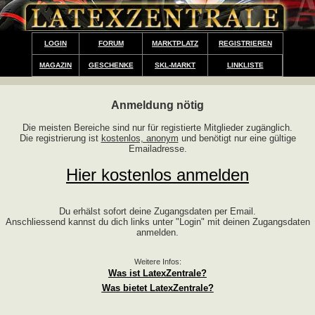
LOGIN
FORUM
MARKTPLATZ
REGISTRIEREN
MAGAZIN
GESCHENKE
SKL-MARKT
LINKLISTE
Anmeldung nötig
Die meisten Bereiche sind nur für registierte Mitglieder zugänglich.
Die registrierung ist
kostenlos, anonym
und benötigt nur eine gültige
Emailadresse.
Hier kostenlos anmelden
Du erhälst sofort deine Zugangsdaten per Email.
Anschliessend kannst du dich links unter "Login" mit deinen Zugangsdaten
anmelden.
Weitere Infos:
Was ist LatexZentrale?
Was bietet LatexZentrale?