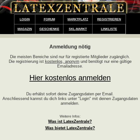
LOGIN
FORUM
MARKTPLATZ
REGISTRIEREN
MAGAZIN
GESCHENKE
SKL-MARKT
LINKLISTE
Anmeldung nötig
Die meisten Bereiche sind nur für registierte Mitglieder zugänglich.
Die registrierung ist
kostenlos, anonym
und benötigt nur eine gültige
Emailadresse.
Hier kostenlos anmelden
Du erhälst sofort deine Zugangsdaten per Email.
Anschliessend kannst du dich links unter "Login" mit deinen Zugangsdaten
anmelden.
Weitere Infos:
Was ist LatexZentrale?
Was bietet LatexZentrale?