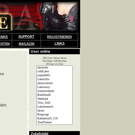
SUPPORT
ENKE
REGISTRIEREN
LINKS
CHTEN
MAGAZIN
User online
851 User online, davon
711 Gäste / 140 Member
24 User im Chat
se.
lden.
Zufallsbild