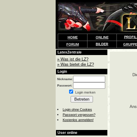
PROFIL
HOME
ONLINE
BILDER
FORUM
GRUPP
LatexZentrale
» Was ist die LZ?
» Was bietet die LZ?
Login
Di
Nickname:
Passwort:
Login merken
Ans
Login ohne Cookies
Passwort vergessen?
Kostenlos anmelden!
User online