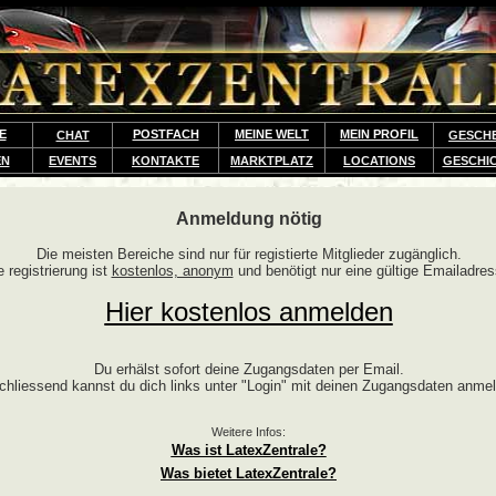
E
POSTFACH
MEINE WELT
MEIN PROFIL
CHAT
GESCH
EN
EVENTS
KONTAKTE
MARKTPLATZ
LOCATIONS
GESCHI
Anmeldung nötig
Die meisten Bereiche sind nur für registierte Mitglieder zugänglich.
e registrierung ist
kostenlos, anonym
und benötigt nur eine gültige Emailadres
Hier kostenlos anmelden
Du erhälst sofort deine Zugangsdaten per Email.
chliessend kannst du dich links unter "Login" mit deinen Zugangsdaten anme
Weitere Infos:
Was ist LatexZentrale?
Was bietet LatexZentrale?