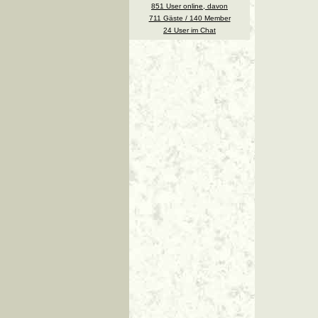
851 User online, davon
711 Gäste / 140 Member
24 User im Chat