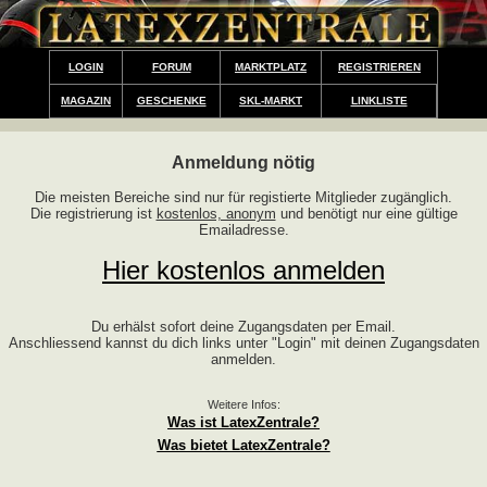
LOGIN
FORUM
MARKTPLATZ
REGISTRIEREN
MAGAZIN
GESCHENKE
SKL-MARKT
LINKLISTE
Anmeldung nötig
Die meisten Bereiche sind nur für registierte Mitglieder zugänglich.
Die registrierung ist
kostenlos, anonym
und benötigt nur eine gültige
Emailadresse.
Hier kostenlos anmelden
Du erhälst sofort deine Zugangsdaten per Email.
Anschliessend kannst du dich links unter "Login" mit deinen Zugangsdaten
anmelden.
Weitere Infos:
Was ist LatexZentrale?
Was bietet LatexZentrale?