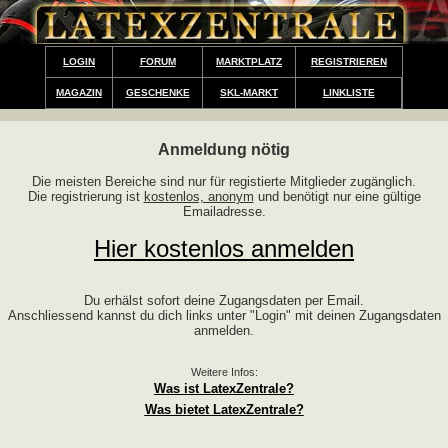
LOGIN
FORUM
MARKTPLATZ
REGISTRIEREN
MAGAZIN
GESCHENKE
SKL-MARKT
LINKLISTE
Anmeldung nötig
Die meisten Bereiche sind nur für registierte Mitglieder zugänglich.
Die registrierung ist
kostenlos, anonym
und benötigt nur eine gültige
Emailadresse.
Hier kostenlos anmelden
Du erhälst sofort deine Zugangsdaten per Email.
Anschliessend kannst du dich links unter "Login" mit deinen Zugangsdaten
anmelden.
Weitere Infos:
Was ist LatexZentrale?
Was bietet LatexZentrale?