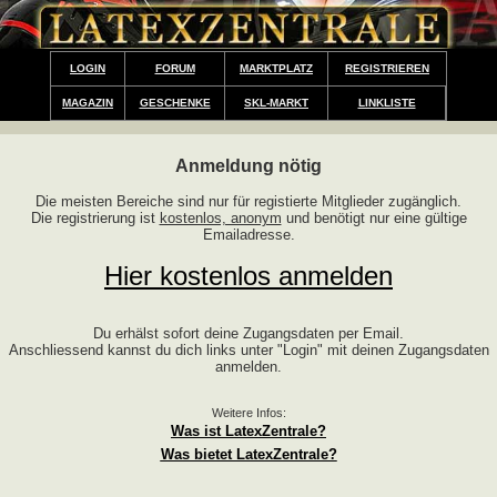
LOGIN
FORUM
MARKTPLATZ
REGISTRIEREN
MAGAZIN
GESCHENKE
SKL-MARKT
LINKLISTE
Anmeldung nötig
Die meisten Bereiche sind nur für registierte Mitglieder zugänglich.
Die registrierung ist
kostenlos, anonym
und benötigt nur eine gültige
Emailadresse.
Hier kostenlos anmelden
Du erhälst sofort deine Zugangsdaten per Email.
Anschliessend kannst du dich links unter "Login" mit deinen Zugangsdaten
anmelden.
Weitere Infos:
Was ist LatexZentrale?
Was bietet LatexZentrale?