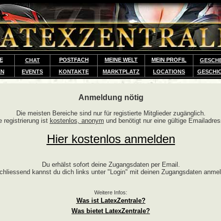
E
POSTFACH
MEINE WELT
MEIN PROFIL
CHAT
GESCH
EN
EVENTS
KONTAKTE
MARKTPLATZ
LOCATIONS
GESCHI
Anmeldung nötig
Die meisten Bereiche sind nur für registierte Mitglieder zugänglich.
e registrierung ist
kostenlos, anonym
und benötigt nur eine gültige Emailadres
Hier kostenlos anmelden
Du erhälst sofort deine Zugangsdaten per Email.
chliessend kannst du dich links unter "Login" mit deinen Zugangsdaten anme
Weitere Infos:
Was ist LatexZentrale?
Was bietet LatexZentrale?