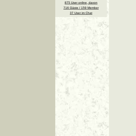
875 User online, davon
716 Gäste / 159 Member
37 User im Chat