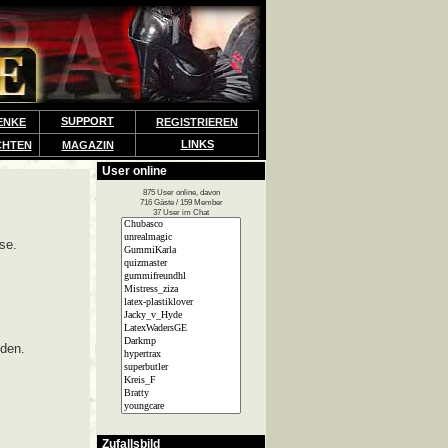
SUPPORT
ENKE
REGISTRIEREN
LINKS
CHTEN
MAGAZIN
User online
875 User online, davon
716 Gäste / 159 Member
37 User im Chat
se.
lden.
Zufallsbild