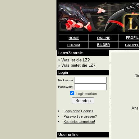
PROFIL
HOME
ONLINE
BILDER
FORUM
GRUPP
LatexZentrale
» Was ist die LZ?
» Was bietet die LZ?
Login
Di
Nickname:
Passwort:
Login merken
Ans
Login ohne Cookies
Passwort vergessen?
Kostenlos anmelden!
User online