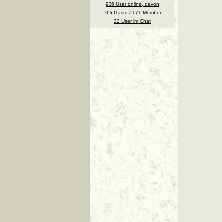
936 User online, davon
765 Gäste / 171 Member
32 User im Chat