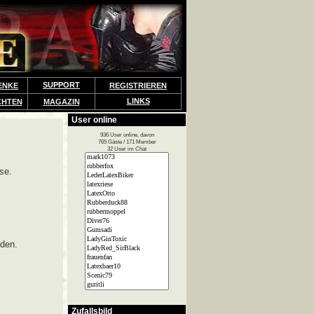
SUPPORT
ENKE
REGISTRIEREN
LINKS
CHTEN
MAGAZIN
User online
936 User online, davon
765 Gäste / 171 Member
32 User im Chat
se.
lden.
Zufallsbild