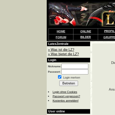
PROFIL
HOME
ONLINE
BILDER
FORUM
GRUPP
LatexZentrale
» Was ist die LZ?
» Was bietet die LZ?
Login
Di
Nickname:
Passwort:
Login merken
Ans
Login ohne Cookies
Passwort vergessen?
Kostenlos anmelden!
User online