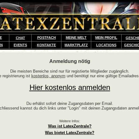
E
POSTFACH
MEINE WELT
MEIN PROFIL
CHAT
GESCH
EN
EVENTS
KONTAKTE
MARKTPLATZ
LOCATIONS
GESCHI
Anmeldung nötig
Die meisten Bereiche sind nur für registierte Mitglieder zugänglich.
e registrierung ist
kostenlos, anonym
und benötigt nur eine gültige Emailadres
Hier kostenlos anmelden
Du erhälst sofort deine Zugangsdaten per Email.
chliessend kannst du dich links unter "Login" mit deinen Zugangsdaten anme
Weitere Infos:
Was ist LatexZentrale?
Was bietet LatexZentrale?