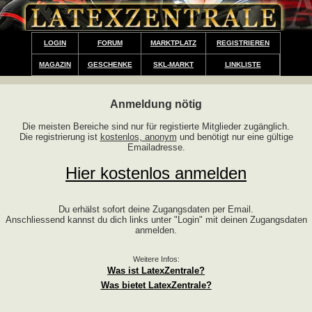
LOGIN
FORUM
MARKTPLATZ
REGISTRIEREN
MAGAZIN
GESCHENKE
SKL-MARKT
LINKLISTE
Anmeldung nötig
Die meisten Bereiche sind nur für registierte Mitglieder zugänglich.
Die registrierung ist
kostenlos, anonym
und benötigt nur eine gültige
Emailadresse.
Hier kostenlos anmelden
Du erhälst sofort deine Zugangsdaten per Email.
Anschliessend kannst du dich links unter "Login" mit deinen Zugangsdaten
anmelden.
Weitere Infos:
Was ist LatexZentrale?
Was bietet LatexZentrale?