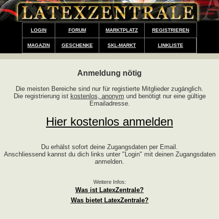
LOGIN
FORUM
MARKTPLATZ
REGISTRIEREN
MAGAZIN
GESCHENKE
SKL-MARKT
LINKLISTE
Anmeldung nötig
Die meisten Bereiche sind nur für registierte Mitglieder zugänglich.
Die registrierung ist
kostenlos, anonym
und benötigt nur eine gültige
Emailadresse.
Hier kostenlos anmelden
Du erhälst sofort deine Zugangsdaten per Email.
Anschliessend kannst du dich links unter "Login" mit deinen Zugangsdaten
anmelden.
Weitere Infos:
Was ist LatexZentrale?
Was bietet LatexZentrale?