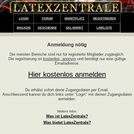
LOGIN
FORUM
MARKTPLATZ
REGISTRIEREN
MAGAZIN
GESCHENKE
SKL-MARKT
LINKLISTE
Anmeldung nötig
Die meisten Bereiche sind nur für registierte Mitglieder zugänglich.
Die registrierung ist
kostenlos, anonym
und benötigt nur eine gültige
Emailadresse.
Hier kostenlos anmelden
Du erhälst sofort deine Zugangsdaten per Email.
Anschliessend kannst du dich links unter "Login" mit deinen Zugangsdaten
anmelden.
Weitere Infos:
Was ist LatexZentrale?
Was bietet LatexZentrale?