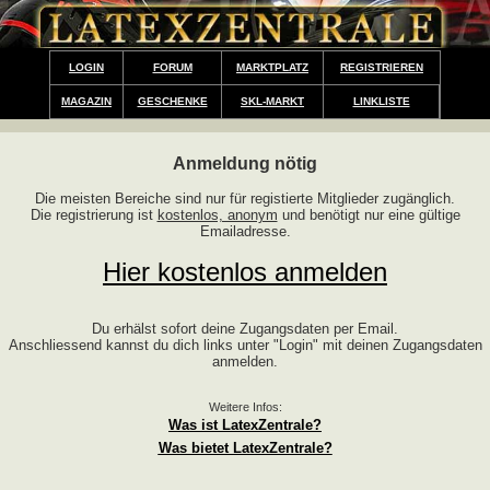
LOGIN
FORUM
MARKTPLATZ
REGISTRIEREN
MAGAZIN
GESCHENKE
SKL-MARKT
LINKLISTE
Anmeldung nötig
Die meisten Bereiche sind nur für registierte Mitglieder zugänglich.
Die registrierung ist
kostenlos, anonym
und benötigt nur eine gültige
Emailadresse.
Hier kostenlos anmelden
Du erhälst sofort deine Zugangsdaten per Email.
Anschliessend kannst du dich links unter "Login" mit deinen Zugangsdaten
anmelden.
Weitere Infos:
Was ist LatexZentrale?
Was bietet LatexZentrale?