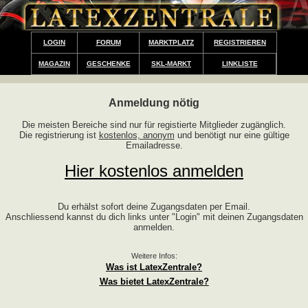
LOGIN
FORUM
MARKTPLATZ
REGISTRIEREN
MAGAZIN
GESCHENKE
SKL-MARKT
LINKLISTE
Anmeldung nötig
Die meisten Bereiche sind nur für registierte Mitglieder zugänglich.
Die registrierung ist
kostenlos, anonym
und benötigt nur eine gültige
Emailadresse.
Hier kostenlos anmelden
Du erhälst sofort deine Zugangsdaten per Email.
Anschliessend kannst du dich links unter "Login" mit deinen Zugangsdaten
anmelden.
Weitere Infos:
Was ist LatexZentrale?
Was bietet LatexZentrale?