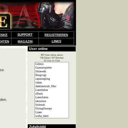
SUPPORT
ENKE
REGISTRIEREN
LINKS
CHTEN
MAGAZIN
User online
907 User online, davon
740 Gäste / 167 Member
31 User im Chat
se.
lden.
Zufallsbild