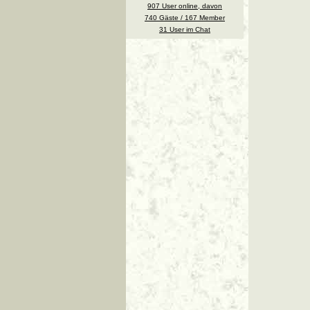
907 User online, davon
740 Gäste / 167 Member
31 User im Chat