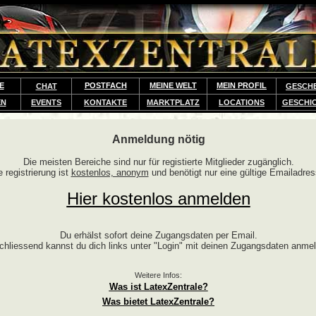
E
POSTFACH
MEINE WELT
MEIN PROFIL
CHAT
GESCH
EN
EVENTS
KONTAKTE
MARKTPLATZ
LOCATIONS
GESCHI
Anmeldung nötig
Die meisten Bereiche sind nur für registierte Mitglieder zugänglich.
e registrierung ist
kostenlos, anonym
und benötigt nur eine gültige Emailadres
Hier kostenlos anmelden
Du erhälst sofort deine Zugangsdaten per Email.
chliessend kannst du dich links unter "Login" mit deinen Zugangsdaten anme
Weitere Infos:
Was ist LatexZentrale?
Was bietet LatexZentrale?