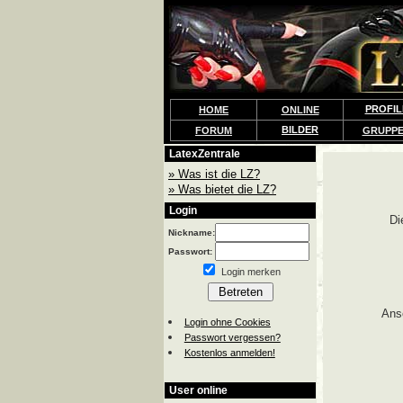
PROFIL
HOME
ONLINE
BILDER
FORUM
GRUPP
LatexZentrale
» Was ist die LZ?
» Was bietet die LZ?
Login
Di
Nickname:
Passwort:
Login merken
Ans
Login ohne Cookies
Passwort vergessen?
Kostenlos anmelden!
User online