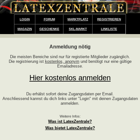
LOGIN
FORUM
MARKTPLATZ
REGISTRIEREN
MAGAZIN
GESCHENKE
SKL-MARKT
LINKLISTE
Anmeldung nötig
Die meisten Bereiche sind nur für registierte Mitglieder zugänglich.
Die registrierung ist
kostenlos, anonym
und benötigt nur eine gültige
Emailadresse.
Hier kostenlos anmelden
Du erhälst sofort deine Zugangsdaten per Email.
Anschliessend kannst du dich links unter "Login" mit deinen Zugangsdaten
anmelden.
Weitere Infos:
Was ist LatexZentrale?
Was bietet LatexZentrale?