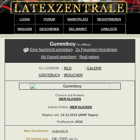
LOGIN
FORUM
MARKTPLATZ
REGISTRIEREN
MAGAZIN
GESCHENKE
SKL-MARKT
LINKLISTE
Gummiboy
(
offline)
Eine Nachricht schreiben
|
Zu Freunden hinzufügen
Als Favorit speichern
|
Real geben
ALLGEMEIN
|
BILD
|
GALERIE
GÄSTEBUCH
|
BESUCHER
Chance auf Antwort:
HIER KLICKEN
Zuletzt Online:
HIER KLICKEN
Mitglied seit:
14.12.2012 (4985 Tagen)
Profilaufrufe
2632
Mein Geschlecht:
männlich
Ich komme aus:
DK-3300
(PLZ)