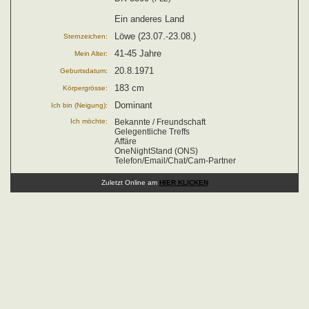
Ein anderes Land
Löwe (23.07.-23.08.)
Sternzeichen:
41-45 Jahre
Mein Alter:
20.8.1971
Geburtsdatum:
183 cm
Körpergrösse:
Dominant
Ich bin (Neigung):
Ich möchte:
Bekannte / Freundschaft
Gelegentliche Treffs
Affäre
OneNightStand (ONS)
Telefon/Email/Chat/Cam-Partner
Zuletzt Online am
HIER KLICKEN