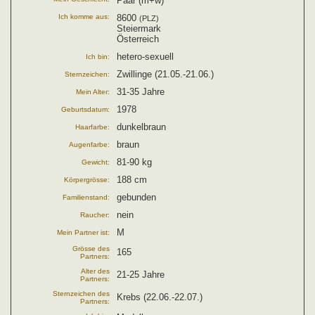
Paar (m+w)
Ich komme aus:
8600
(PLZ)
Steiermark
Österreich
hetero-sexuell
Ich bin:
Zwillinge (21.05.-21.06.)
Sternzeichen:
31-35 Jahre
Mein Alter:
1978
Geburtsdatum:
dunkelbraun
Haarfarbe:
braun
Augenfarbe:
81-90 kg
Gewicht:
188 cm
Körpergrösse:
gebunden
Familienstand:
nein
Raucher:
M
Mein Partner ist:
Grösse des
165
Partners:
Alter des
21-25 Jahre
Partners:
Sternzeichen des
Krebs (22.06.-22.07.)
Partners: