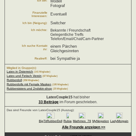
Ich bin:
Modell
Fotograf
Finanzielle
Eventuell
Interessen:
Switcher
Ich bin (Neigung):
Ich möchte:
Bekannte / Freundschaft
Gelegentliche Treffs
Telefon/Email/Chat/Cam-Partner
Ich suche Kontakt
einem Pärchen
zu:
Gleichgesinnten
bei Sympathie ja
Realtreff:
Mitglied in Gruppe(n):
Latex in Österreich
(141 Mitglieder)
Latex und Fetisch Verein
(87 Mitglieder)
Rubberdoll
(358 Mitglieder)
Rubberdolls mit Female Masken
(195 Mitglieder)
Rubbersisters und 2ndskin-shop
(25 Mitglieder)
LatexCouple15
hat bisher
33 Beiträge
im Forum geschrieben.
Das sind Freunde von LatexCouple15 (Auszug):
BigTitRubberDoll
Rubia
Mathmos_79
MyNegation
LadyMorgain
Alle Freunde anzeigen >>