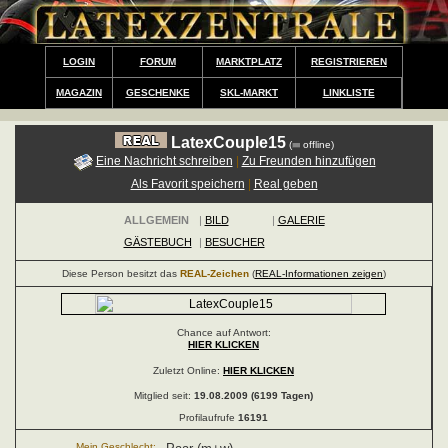
LOGIN
FORUM
MARKTPLATZ
REGISTRIEREN
MAGAZIN
GESCHENKE
SKL-MARKT
LINKLISTE
LatexCouple15
(
offline)
Eine Nachricht schreiben
|
Zu Freunden hinzufügen
Als Favorit speichern
|
Real geben
ALLGEMEIN
|
BILD
|
GALERIE
GÄSTEBUCH
|
BESUCHER
Diese Person besitzt das
REAL-Zeichen
(
REAL-Informationen zeigen
)
Chance auf Antwort:
HIER KLICKEN
Zuletzt Online:
HIER KLICKEN
Mitglied seit:
19.08.2009 (6199 Tagen)
Profilaufrufe
16191
Mein Geschlecht: