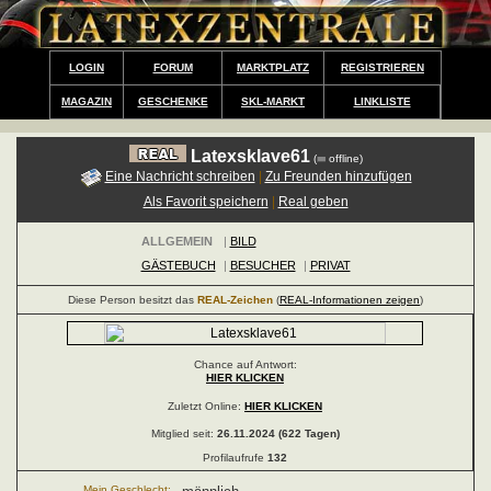
LOGIN
FORUM
MARKTPLATZ
REGISTRIEREN
MAGAZIN
GESCHENKE
SKL-MARKT
LINKLISTE
Latexsklave61
(
offline)
Eine Nachricht schreiben
|
Zu Freunden hinzufügen
Als Favorit speichern
|
Real geben
ALLGEMEIN
|
BILD
GÄSTEBUCH
|
BESUCHER
|
PRIVAT
Diese Person besitzt das
REAL-Zeichen
(
REAL-Informationen zeigen
)
Chance auf Antwort:
HIER KLICKEN
Zuletzt Online:
HIER KLICKEN
Mitglied seit:
26.11.2024 (622 Tagen)
Profilaufrufe
132
Mein Geschlecht: