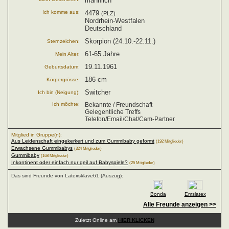
männlich
Ich komme aus:
4479
(PLZ)
Nordrhein-Westfalen
Deutschland
Skorpion (24.10.-22.11.)
Sternzeichen:
61-65 Jahre
Mein Alter:
19.11.1961
Geburtsdatum:
186 cm
Körpergrösse:
Switcher
Ich bin (Neigung):
Ich möchte:
Bekannte / Freundschaft
Gelegentliche Treffs
Telefon/Email/Chat/Cam-Partner
Mitglied in Gruppe(n):
Aus Leidenschaft eingekerkert und zum Gummibaby geformt
(192 Mitglieder)
Erwachsene Gummibabys
(324 Mitglieder)
Gummibaby
(168 Mitglieder)
Inkontinent oder einfach nur geil auf Babyspiele?
(25 Mitglieder)
Das sind Freunde von Latexsklave61 (Auszug):
Bonda
Emslatex
Alle Freunde anzeigen >>
Zuletzt Online am
HIER KLICKEN