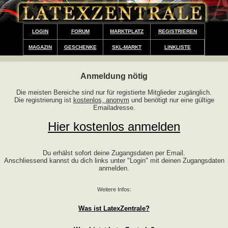
LOGIN
FORUM
MARKTPLATZ
REGISTRIEREN
MAGAZIN
GESCHENKE
SKL-MARKT
LINKLISTE
Anmeldung nötig
Die meisten Bereiche sind nur für registierte Mitglieder zugänglich.
Die registrierung ist
kostenlos, anonym
und benötigt nur eine gültige
Emailadresse.
Hier kostenlos anmelden
Du erhälst sofort deine Zugangsdaten per Email.
Anschliessend kannst du dich links unter "Login" mit deinen Zugangsdaten
anmelden.
Weitere Infos:
Was ist LatexZentrale?