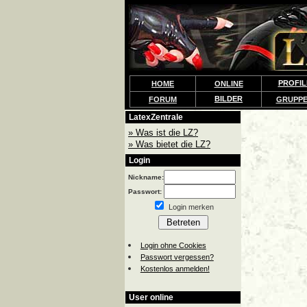
PROFIL
HOME
ONLINE
BILDER
FORUM
GRUPP
LatexZentrale
» Was ist die LZ?
» Was bietet die LZ?
Login
Nickname:
Passwort:
Login merken
Login ohne Cookies
Passwort vergessen?
Kostenlos anmelden!
User online