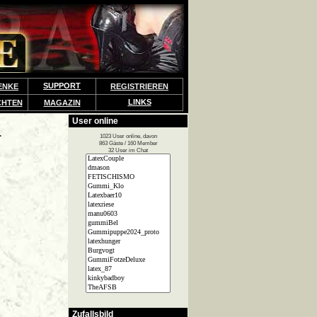
SUPPORT
ENKE
REGISTRIEREN
LINKS
CHTEN
MAGAZIN
User online
.
1023 User online, davon
863 Gäste / 160 Member
32 User im Chat
Zufallsbild