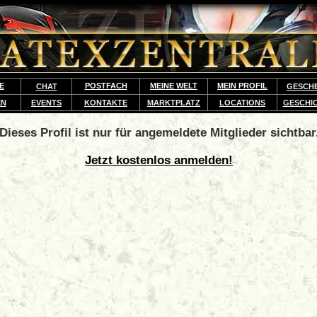
E
POSTFACH
MEINE WELT
MEIN PROFIL
CHAT
GESCH
EN
EVENTS
KONTAKTE
MARKTPLATZ
LOCATIONS
GESCHI
Dieses Profil ist nur für angemeldete Mitglieder sichtbar
Jetzt kostenlos anmelden!