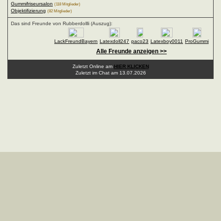
Gummifriseursalon
(118 Mitglieder)
Objektifizierung
(82 Mitglieder)
Das sind Freunde von Rubberdollli (Auszug):
LackFreundBayern
Latexdoll247
paco23
Latexboy0011
ProGummi
Alle Freunde anzeigen >>
Zuletzt Online am
HIER KLICKEN
Zuletzt im Chat am 13.07.2026