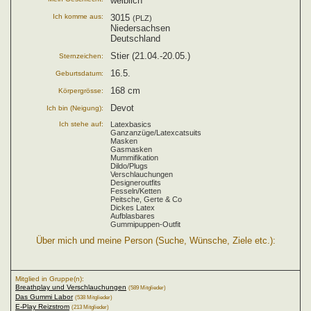
weiblich
Ich komme aus:
3015
(PLZ)
Niedersachsen
Deutschland
Stier (21.04.-20.05.)
Sternzeichen:
16.5.
Geburtsdatum:
168 cm
Körpergrösse:
Devot
Ich bin (Neigung):
Ich stehe auf:
Latexbasics
Ganzanzüge/Latexcatsuits
Masken
Gasmasken
Mummifikation
Dildo/Plugs
Verschlauchungen
Designeroutfits
Fesseln/Ketten
Peitsche, Gerte & Co
Dickes Latex
Aufblasbares
Gummipuppen-Outfit
Über mich und meine Person (Suche, Wünsche, Ziele etc.):
Mitglied in Gruppe(n):
Breathplay und Verschlauchungen
(589 Mitglieder)
Das Gummi Labor
(538 Mitglieder)
E-Play Reizstrom
(213 Mitglieder)