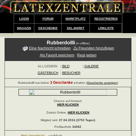
LOGIN
FORUM
MARKTPLATZ
REGISTRIEREN
MAGAZIN
GESCHENKE
SKL-MARKT
LINKLISTE
Rubberdollli
(
offline)
Eine Nachricht schreiben
|
Zu Freunden hinzufügen
Als Favorit speichern
|
Real geben
ALLGEMEIN
|
BILD
|
GALERIE
GÄSTEBUCH
|
BESUCHER
3 Geschenke
Rubberdollli hat bisher
erhalten (
Geschenke anzeigen
)
Chance auf Antwort:
HIER KLICKEN
Zuletzt Online:
HIER KLICKEN
Mitglied seit:
27.04.2016 (3753 Tagen)
Profilaufrufe
34082
Mein Geschlecht: