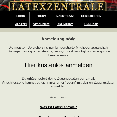
LOGIN
FORUM
MARKTPLATZ
REGISTRIEREN
MAGAZIN
GESCHENKE
SKL-MARKT
LINKLISTE
Anmeldung nötig
Die meisten Bereiche sind nur für registierte Mitglieder zugänglich.
Die registrierung ist
kostenlos, anonym
und benötigt nur eine gültige
Emailadresse.
Hier kostenlos anmelden
Du erhälst sofort deine Zugangsdaten per Email.
Anschliessend kannst du dich links unter "Login" mit deinen Zugangsdaten
anmelden.
Weitere Infos:
Was ist LatexZentrale?