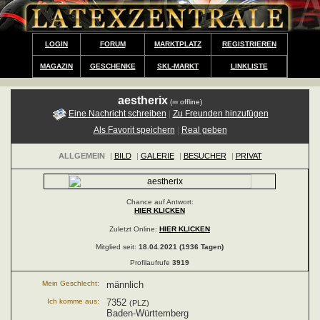
LOGIN
FORUM
MARKTPLATZ
REGISTRIEREN
MAGAZIN
GESCHENKE
SKL-MARKT
LINKLISTE
aestherix
(
offline)
Eine Nachricht schreiben
|
Zu Freunden hinzufügen
Als Favorit speichern
|
Real geben
ALLGEMEIN
|
BILD
|
GALERIE
|
BESUCHER
|
PRIVAT
Chance auf Antwort:
HIER KLICKEN
Zuletzt Online:
HIER KLICKEN
Mitglied seit:
18.04.2021 (1936 Tagen)
Profilaufrufe
3919
Mein Geschlecht:
männlich
Ich komme aus:
7352
(PLZ)
Baden-Württemberg