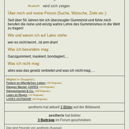
wird sich zeigen
Realtreff:
Über mich und meine Person (Suche, Wünsche, Ziele etc.):
Seit über 50 Jahren bin ich überzeugter Gumminist und fühle mich
berufen die reine und einzig wahre Lehre des Gumminismus in die Welt
zu tragen!
Wie und warum ich auf Latex stehe:
wer es nicht kennt...ist arm dran!
Was ich besonders mag:
Ganzgummiert, maskiert, bondagiert.....
Was ich nicht mag:
alles was das gesetz verbietet und was ich nicht mag.....
Mitglied in Gruppe(n):
Fetisch im öffentlichen Leben
(152 Mitglieder)
Klepper Mantel ,CAPES
(153 Mitglieder)
Kleppermantel & Co.
(208 Mitglieder)
Latex im Regen
(147 Mitglieder)
LATEX OUTDOOR
(331 Mitglieder)
aestherix hat aktuell
2 Bilder
auf der Bildwand.
aestherix
hat bisher
3 Beiträge
im Forum geschrieben.
Das sind Freunde von aestherix (Auszug):