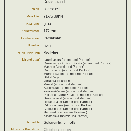
Deutschland
bi-sexuell
Ich bin:
71-75 Jahre
Mein Alter:
grau
Haarfarbe:
172 cm
Körpergrösse:
verheiratet
Familienstand:
nein
Raucher:
Switcher
Ich bin (Neigung):
Ich stehe auf:
Latexbasics (an mir und Partner)
Ganzanzüge/Latexcatsuits (an mir und Partner)
Masken (an mir und Partner)
Gasmasken (an mir und Partner)
Mummifikation (an mir und Partner)
Dildo/Plugs
Verschlauchungen
Mäntel (an mir und Partner)
Sadomaso (an mir und Partner)
Fesseln/Ketten (an mir und Partner)
Peitsche, Gerte & Co (an mir und Partner)
Gummistiefel (an mir und Partner)
Dickes Latex (an mir und Partner)
Vakuumspiele (an mir und Partner)
Aufblasbares (an mir und Partner)
Natursekt (an mir und Partner)
Klinikspiele (an mir und Partner)
Ich möchte:
Gelegentliche Treffs
Ich suche Kontakt zu:
Gleichgesinnten