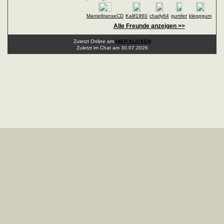
ManteltranseCD
Kalif1960
charly64
gumfet
kleppgum
Alle Freunde anzeigen >>
Zuletzt Online am
HIER KLICKEN
Zuletzt im Chat am 30.07.2026
Copyright © 2008-2026 deeLINE GmbH, Deutschland.Alle