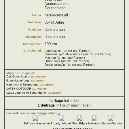
Niedersachsen
Deutschland
hetero-sexuell
Ich bin:
36-40 Jahre
Mein Alter:
dunkelbraun
Haarfarbe:
dunkelbraun
Augenfarbe:
190 cm
Körpergrösse:
Ich stehe auf:
Latexbasics (an mir und Partner)
Ganzanzüge/Latexcatsuits (an mir und Partner)
Masken (an mir und Partner)
Dildo/Plugs (an mir und Partner)
Designeroutfits (an mir und Partner)
Mitglied in Gruppe(n):
Das Gummi Labor
(538 Mitglieder)
Gummierziehung
(382 Mitglieder)
Hannover & Umgebung
(128 Mitglieder)
LATEX OUTDOOR
(331 Mitglieder)
Latex-Lounge im Schandturm
(19 Mitglieder)
heritage
hat bisher
1 Beiträge
im Forum geschrieben.
Das sind Freunde von heritage (Auszug):
SeinLatexkaetzchen1
Lady_Alexiel
Miss_Edyta
ladyinred
MistressSandra