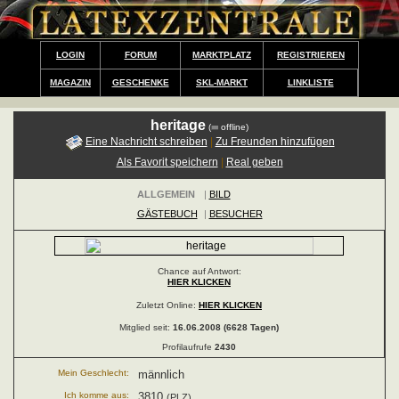
LOGIN
FORUM
MARKTPLATZ
REGISTRIEREN
MAGAZIN
GESCHENKE
SKL-MARKT
LINKLISTE
heritage
(
offline)
Eine Nachricht schreiben
|
Zu Freunden hinzufügen
Als Favorit speichern
|
Real geben
ALLGEMEIN
|
BILD
GÄSTEBUCH
|
BESUCHER
Chance auf Antwort:
HIER KLICKEN
Zuletzt Online:
HIER KLICKEN
Mitglied seit:
16.06.2008 (6628 Tagen)
Profilaufrufe
2430
Mein Geschlecht:
männlich
Ich komme aus:
3810
(PLZ)