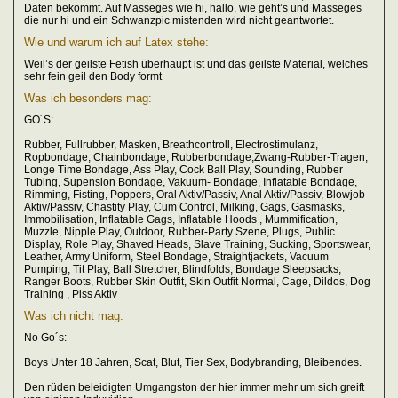
Daten bekommt. Auf Masseges wie hi, hallo, wie geht’s und Masseges
die nur hi und ein Schwanzpic mistenden wird nicht geantwortet.
Wie und warum ich auf Latex stehe:
Weil’s der geilste Fetish überhaupt ist und das geilste Material, welches
sehr fein geil den Body formt
Was ich besonders mag:
GO´S:
Rubber, Fullrubber, Masken, Breathcontroll, Electrostimulanz,
Ropbondage, Chainbondage, Rubberbondage,Zwang-Rubber-Tragen,
Longe Time Bondage, Ass Play, Cock Ball Play, Sounding, Rubber
Tubing, Supension Bondage, Vakuum- Bondage, Inflatable Bondage,
Rimming, Fisting, Poppers, Oral Aktiv/Passiv, Anal Aktiv/Passiv, Blowjob
Aktiv/Passiv, Chastity Play, Cum Control, Milking, Gags, Gasmasks,
Immobilisation, Inflatable Gags, Inflatable Hoods , Mummification,
Muzzle, Nipple Play, Outdoor, Rubber-Party Szene, Plugs, Public
Display, Role Play, Shaved Heads, Slave Training, Sucking, Sportswear,
Leather, Army Uniform, Steel Bondage, Straightjackets, Vacuum
Pumping, Tit Play, Ball Stretcher, Blindfolds, Bondage Sleepsacks,
Ranger Boots, Rubber Skin Outfit, Skin Outfit Normal, Cage, Dildos, Dog
Training , Piss Aktiv
Was ich nicht mag:
No Go´s:
Boys Unter 18 Jahren, Scat, Blut, Tier Sex, Bodybranding, Bleibendes.
Den rüden beleidigten Umgangston der hier immer mehr um sich greift