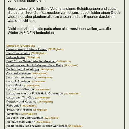
von einigen Induvidien.
Besserwisserei, öffentliche Verunglimpfung, Beleidigungen und Leute
die überall Ihren Senf dazugeben zu müssen, jedoch leider einen Dreck
wissen, es aber glauben alles zu wissen und als Experten darstellen,
was sie nicht sind.
Nicht zuletzt Leute, die partu eben nicht verstehen wollen, was die
Wörter JA & NEIN bedeuteten.
Mitglied in Gruppe(n):
Bizarr - Heavy Rubber - Extrem
(582 Mitglieder)
Das Gummi Labor
(538 Mitglieder)
Dolls in Action
(26 Mitglieder)
Erotik/Bizarr Seitenbetreiber/-besitzer
(38 Mitglieder)
Erziehung zum Adult Baby und Sissy Baby
(29 Mitglieder)
Freiburg und Umgebung
(58 Mitglieder)
Gasmasken-träger
(882 Mitglieder)
Langzeitgummierung
(1746 Mitglieder)
Latex & Bondage
(152 Mitglieder)
Latex Maske
(718 Mitglieder)
Latex-Bastel-Gruppe
(526 Mitglieder)
Latexparty`s in der Fetish Halle Oensingen
(253 Mitglieder)
Latextrem - The Club
(294 Mitglieder)
Petyplay und Kostüme
(197 Mitglieder)
Rubberdoll
(358 Mitglieder)
Switscher in Gummi
(76 Mitglieder)
Vakumbett
(384 Mitglieder)
Videos in der Latexzentrale
(139 Mitglieder)
Wo kauft man Latex?
(293 Mitglieder)
Wozu Haare? Eine Glatze ist doch wunderbar
(54 Mitglieder)