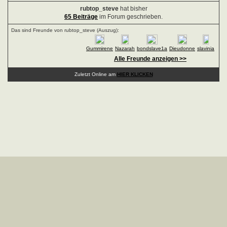
rubtop_steve
hat bisher
65 Beiträge
im Forum geschrieben.
Das sind Freunde von rubtop_steve (Auszug):
Gummirene
Nazarah
bondslave1a
Dieudonne
slavinia
Alle Freunde anzeigen >>
Zuletzt Online am
HIER KLICKEN