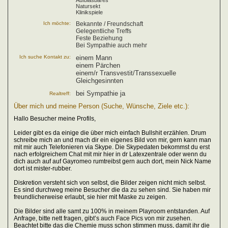
Aufblasbares
Natursekt
Klinikspiele
Ich möchte:
Bekannte / Freundschaft
Gelegentliche Treffs
Feste Beziehung
Bei Sympathie auch mehr
Ich suche Kontakt zu:
einem Mann
einem Pärchen
einem/r Transvestit/Transsexuelle
Gleichgesinnten
bei Sympathie ja
Realtreff:
Über mich und meine Person (Suche, Wünsche, Ziele etc.):
Hallo Besucher meine Profils,
Leider gibt es da einige die über mich einfach Bullshit erzählen. Drum
schreibe mich an und mach dir ein eigenes Bild von mir, gern kann man
mit mir auch Telefonieren via Skype. Die Skypedaten bekommst du erst
nach erfolgreichem Chat mit mir hier in dr Latexzentrale oder wenn du
dich auch auf auf Gayromeo rumtreibst gern auch dort, mein Nick Name
dort ist mister-rubber.
Diskretion versteht sich von selbst, die Bilder zeigen nicht mich selbst.
Es sind durchweg meine Besucher die da zu sehen sind. Sie haben mir
freundlicherweise erlaubt, sie hier mit Maske zu zeigen.
Die Bilder sind alle samt zu 100% in meinem Playroom entstanden. Auf
Anfrage, bitte nett fragen, gibt’s auch Face Pics von mir zusehen.
Beachtet bitte das die Chemie muss schon stimmen muss, damit ihr die