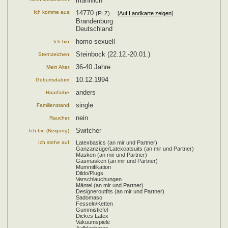
männlich
Ich komme aus:
14770
(PLZ) [
Auf Landkarte zeigen
]
Brandenburg
Deutschland
homo-sexuell
Ich bin:
Steinbock (22.12.-20.01.)
Sternzeichen:
36-40 Jahre
Mein Alter:
10.12.1994
Geburtsdatum:
anders
Haarfarbe:
single
Familienstand:
nein
Raucher:
Switcher
Ich bin (Neigung):
Ich stehe auf:
Latexbasics (an mir und Partner)
Ganzanzüge/Latexcatsuits (an mir und Partner)
Masken (an mir und Partner)
Gasmasken (an mir und Partner)
Mummifikation
Dildo/Plugs
Verschlauchungen
Mäntel (an mir und Partner)
Designeroutfits (an mir und Partner)
Sadomaso
Fesseln/Ketten
Gummistiefel
Dickes Latex
Vakuumspiele