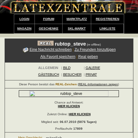
LOGIN
FORUM
MARKTPLATZ
REGISTRIEREN
MAGAZIN
GESCHENKE
SKL-MARKT
LINKLISTE
rubtop_steve
(
offline)
Eine Nachricht schreiben
|
Zu Freunden hinzufügen
Als Favorit speichern
|
Real geben
ALLGEMEIN
|
BILD
|
GALERIE
GÄSTEBUCH
|
BESUCHER
|
PRIVAT
Diese Person besitzt das
REAL-Zeichen
(
REAL-Informationen zeigen
)
Chance auf Antwort:
HIER KLICKEN
Zuletzt Online:
HIER KLICKEN
Mitglied seit:
06.07.2010 (5876 Tagen)
Profilaufrufe
17809
Mein Geschlecht: