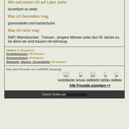
Wie und warum ich auf Latex stehe:
ist einfach so smile
Was ich besonders mag:
gummistiefel und handschuhe
Was ich nicht mag:
DWT, Warmduscher , Transen , jüngere Männer unter den 50 Jahren es
sei denn sie sind bauern mit viehzeug
Mitglied in Gruppe(n):
Gummischürzen
(195 Mitglieder)
Schürzenfetisch
(166 Mitglieder)
Watstiefel, Waders, Gummistiefel
(282 Mitglieder)
Das sind Freunde von rudi9963 (Auszug):
gummifarmer
lugupa
stallstiefel
mefisto
stallmax
Alle Freunde anzeigen >>
Zuletzt Online am
HIER KLICKEN