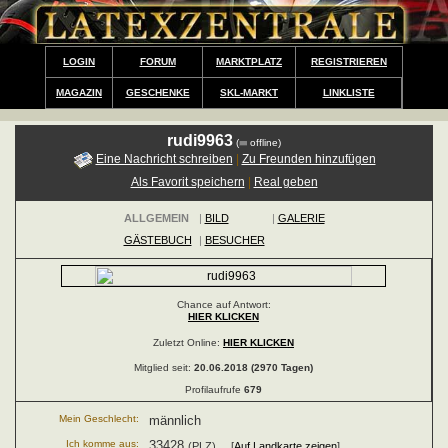
LOGIN
FORUM
MARKTPLATZ
REGISTRIEREN
MAGAZIN
GESCHENKE
SKL-MARKT
LINKLISTE
rudi9963
(
offline)
Eine Nachricht schreiben
|
Zu Freunden hinzufügen
Als Favorit speichern
|
Real geben
ALLGEMEIN
|
BILD
|
GALERIE
GÄSTEBUCH
|
BESUCHER
Chance auf Antwort:
HIER KLICKEN
Zuletzt Online:
HIER KLICKEN
Mitglied seit:
20.06.2018 (2970 Tagen)
Profilaufrufe
679
Mein Geschlecht:
männlich
Ich komme aus:
33428
(PLZ) [
Auf Landkarte zeigen
]