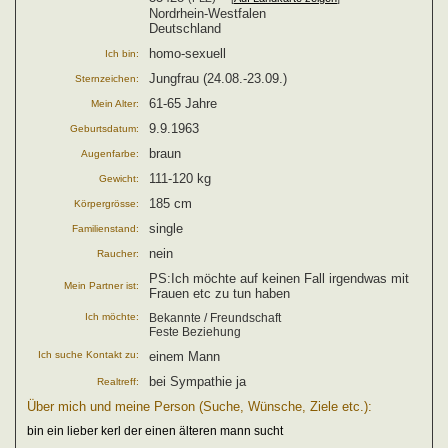
Nordrhein-Westfalen
Deutschland
homo-sexuell
Ich bin:
Jungfrau (24.08.-23.09.)
Sternzeichen:
61-65 Jahre
Mein Alter:
9.9.1963
Geburtsdatum:
braun
Augenfarbe:
111-120 kg
Gewicht:
185 cm
Körpergrösse:
single
Familienstand:
nein
Raucher:
PS:Ich möchte auf keinen Fall irgendwas mit
Mein Partner ist:
Frauen etc zu tun haben
Ich möchte:
Bekannte / Freundschaft
Feste Beziehung
Ich suche Kontakt zu:
einem Mann
bei Sympathie ja
Realtreff:
Über mich und meine Person (Suche, Wünsche, Ziele etc.):
bin ein lieber kerl der einen älteren mann sucht