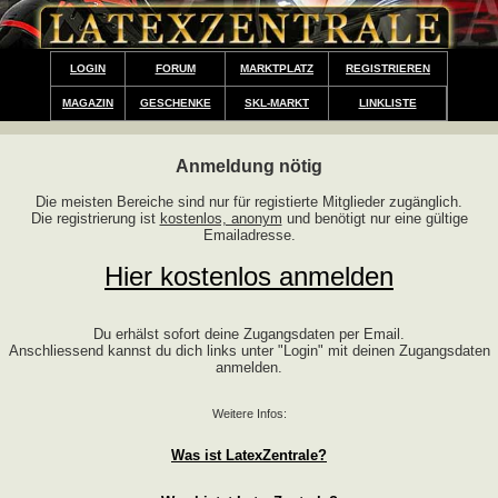
LOGIN
FORUM
MARKTPLATZ
REGISTRIEREN
MAGAZIN
GESCHENKE
SKL-MARKT
LINKLISTE
Anmeldung nötig
Die meisten Bereiche sind nur für registierte Mitglieder zugänglich.
Die registrierung ist
kostenlos, anonym
und benötigt nur eine gültige
Emailadresse.
Hier kostenlos anmelden
Du erhälst sofort deine Zugangsdaten per Email.
Anschliessend kannst du dich links unter "Login" mit deinen Zugangsdaten
anmelden.
Weitere Infos:
Was ist LatexZentrale?