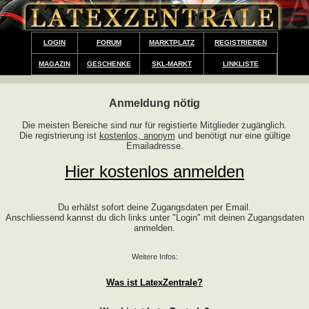
LOGIN
FORUM
MARKTPLATZ
REGISTRIEREN
MAGAZIN
GESCHENKE
SKL-MARKT
LINKLISTE
Anmeldung nötig
Die meisten Bereiche sind nur für registierte Mitglieder zugänglich.
Die registrierung ist
kostenlos, anonym
und benötigt nur eine gültige
Emailadresse.
Hier kostenlos anmelden
Du erhälst sofort deine Zugangsdaten per Email.
Anschliessend kannst du dich links unter "Login" mit deinen Zugangsdaten
anmelden.
Weitere Infos:
Was ist LatexZentrale?