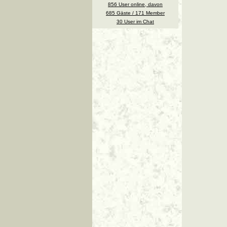
856 User online, davon
685 Gäste / 171 Member
30 User im Chat