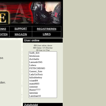
SUPPORT
ENKE
REGISTRIEREN
LINKS
CHTEN
MAGAZIN
User online
856 User online, davon
685 Gäste / 171 Member
30 User im Chat
se.
lden.
Zufallsbild