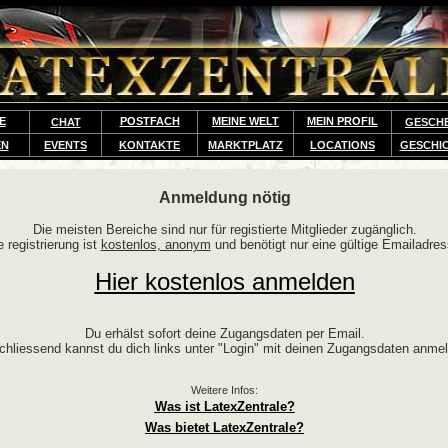
E
POSTFACH
MEINE WELT
MEIN PROFIL
CHAT
GESCH
EN
EVENTS
KONTAKTE
MARKTPLATZ
LOCATIONS
GESCHI
Anmeldung nötig
Die meisten Bereiche sind nur für registierte Mitglieder zugänglich.
e registrierung ist
kostenlos, anonym
und benötigt nur eine gültige Emailadres
Hier kostenlos anmelden
Du erhälst sofort deine Zugangsdaten per Email.
chliessend kannst du dich links unter "Login" mit deinen Zugangsdaten anme
Weitere Infos:
Was ist LatexZentrale?
Was bietet LatexZentrale?