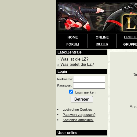
PROFIL
HOME
ONLINE
BILDER
FORUM
GRUPP
LatexZentrale
» Was ist die LZ?
» Was bietet die LZ?
Login
Di
Nickname:
Passwort:
Login merken
Ans
Login ohne Cookies
Passwort vergessen?
Kostenlos anmelden!
User online