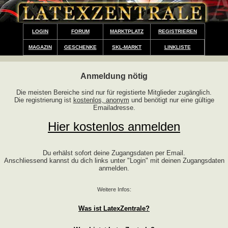
LOGIN
FORUM
MARKTPLATZ
REGISTRIEREN
MAGAZIN
GESCHENKE
SKL-MARKT
LINKLISTE
Anmeldung nötig
Die meisten Bereiche sind nur für registierte Mitglieder zugänglich.
Die registrierung ist
kostenlos, anonym
und benötigt nur eine gültige
Emailadresse.
Hier kostenlos anmelden
Du erhälst sofort deine Zugangsdaten per Email.
Anschliessend kannst du dich links unter "Login" mit deinen Zugangsdaten
anmelden.
Weitere Infos:
Was ist LatexZentrale?