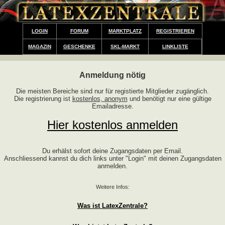
LOGIN
FORUM
MARKTPLATZ
REGISTRIEREN
MAGAZIN
GESCHENKE
SKL-MARKT
LINKLISTE
Anmeldung nötig
Die meisten Bereiche sind nur für registierte Mitglieder zugänglich.
Die registrierung ist
kostenlos, anonym
und benötigt nur eine gültige
Emailadresse.
Hier kostenlos anmelden
Du erhälst sofort deine Zugangsdaten per Email.
Anschliessend kannst du dich links unter "Login" mit deinen Zugangsdaten
anmelden.
Weitere Infos:
Was ist LatexZentrale?