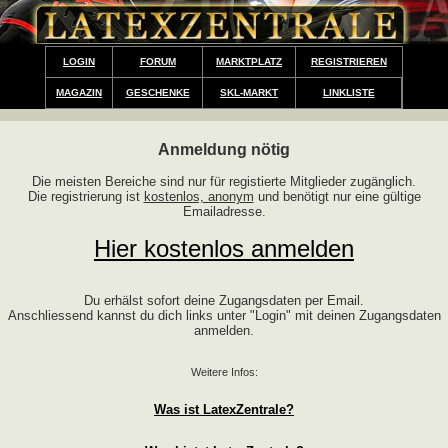
LOGIN
FORUM
MARKTPLATZ
REGISTRIEREN
MAGAZIN
GESCHENKE
SKL-MARKT
LINKLISTE
Anmeldung nötig
Die meisten Bereiche sind nur für registierte Mitglieder zugänglich.
Die registrierung ist
kostenlos, anonym
und benötigt nur eine gültige
Emailadresse.
Hier kostenlos anmelden
Du erhälst sofort deine Zugangsdaten per Email.
Anschliessend kannst du dich links unter "Login" mit deinen Zugangsdaten
anmelden.
Weitere Infos:
Was ist LatexZentrale?