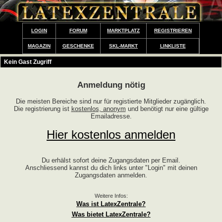
LOGIN
FORUM
MARKTPLATZ
REGISTRIEREN
MAGAZIN
GESCHENKE
SKL-MARKT
LINKLISTE
Kein Gast Zugriff
Anmeldung nötig
Die meisten Bereiche sind nur für registierte Mitglieder zugänglich.
Die registrierung ist
kostenlos, anonym
und benötigt nur eine gültige
Emailadresse.
Hier kostenlos anmelden
Du erhälst sofort deine Zugangsdaten per Email.
Anschliessend kannst du dich links unter "Login" mit deinen
Zugangsdaten anmelden.
Weitere Infos:
Was ist LatexZentrale?
Was bietet LatexZentrale?