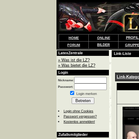
PROFIL
HOME
ONLINE
BILDER
FORUM
GRUPP
LatexZentrale
Link-Liste
» Was ist die LZ?
» Was bietet die LZ?
Login
Link-Katego
Nickname:
Passwort:
Login merken
Login ohne Cookies
Passwort vergessen?
Kostenlos anmelden!
Zufallsmitglieder