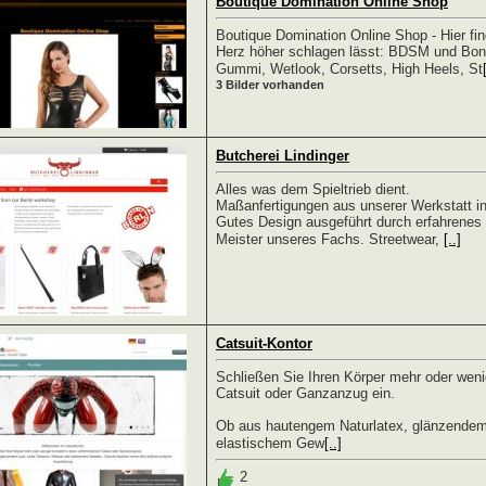
Boutique Domination Online Shop
Boutique Domination Online Shop - Hier fi
Herz höher schlagen lässt: BDSM und Bond
Gummi, Wetlook, Corsetts, High Heels, St
3 Bilder vorhanden
Butcherei Lindinger
Alles was dem Spieltrieb dient.
Maßanfertigungen aus unserer Werkstatt in
Gutes Design ausgeführt durch erfahrenes 
Meister unseres Fachs. Streetwear,
[..]
Catsuit-Kontor
Schließen Sie Ihren Körper mehr oder wenig
Catsuit oder Ganzanzug ein.
Ob aus hautengem Naturlatex, glänzendem
elastischem Gew
[..]
2