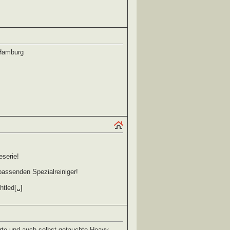
Hamburg
eserie!
passenden Spezialreiniger!
htled
[..]
erte und auch selbst getauchte Heavy-