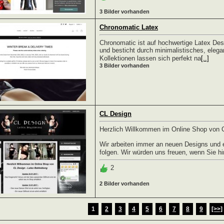
3 Bilder vorhanden
Chronomatic Latex
Chronomatic ist auf hochwertige Latex De
und besticht durch minimalistisches, elegan
Kollektionen lassen sich perfekt na
[..]
3 Bilder vorhanden
CL Design
Herzlich Willkommen im Online Shop von C
Wir arbeiten immer an neuen Designs und 
folgen. Wir würden uns freuen, wenn Sie hi
2
2 Bilder vorhanden
1
2
3
4
5
6
7
8
9
[>>]