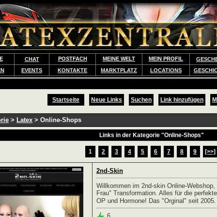
E
POSTFACH
MEINE WELT
MEIN PROFIL
CHAT
GESCH
EN
EVENTS
KONTAKTE
MARKTPLATZ
LOCATIONS
GESCHI
Startseite
Neue Links
Suchen
Link hinzufügen
M
rie
>
Latex
> Online-Shops
Links in der Kategorie "Online-Shops"
1
2
3
4
5
6
7
8
9
[>>]
2nd-Skin
Willkommen im 2nd-skin Online-Webshop, d
Frau" Transformation. Alles für die perfek
OP und Hormone! Das "Orginal" seit 2005
6