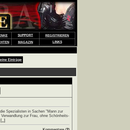
SUPPORT
ENKE
REGISTRIEREN
LINKS
CHTEN
MAGAZIN
eine Einträge
ie Spezialisten in Sachen "Mann zur
te Verwandlung zur Frau, ohne Schönheits-
.
[..]
Kommentare (
2
)