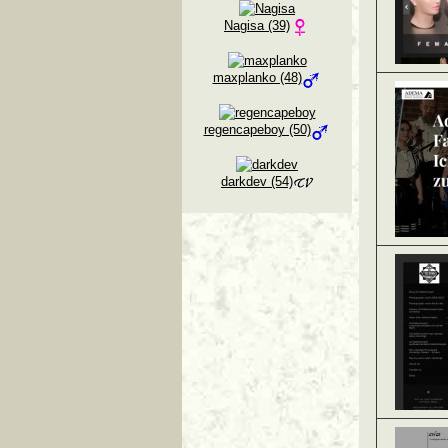
Nagisa (39)
maxplanko (48)
regencapeboy (50)
darkdev (54)