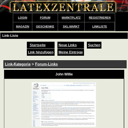
LOGIN
FORUM
MARKTPLATZ
REGISTRIEREN
MAGAZIN
GESCHENKE
SKL-MARKT
LINKLISTE
Link-Liste
Startseite
Neue Links
Suchen
Link hinzufügen
Meine Einträge
Link-Kategorie
>
Forum-Links
John Willie