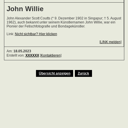
John Willie
John Alexander Scott Coutts (* 9. Dezember 1902 in Singapur; † 5. August
1962), auch bekannt unter seinem Künstlernamen John Willie, war ein
Pionier der Fetisch­fotografie und Bondage­künstler.
Link:
Nicht sichtbar? Hier klicken
[
LINK melden
]
Am:
18.05.2023
Erstellt von:
XXXXXX
[
Kontaktieren
]
Übersicht anzeigen
Zurück