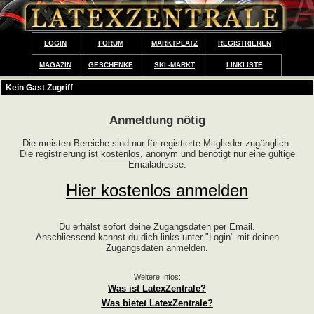
LOGIN
FORUM
MARKTPLATZ
REGISTRIEREN
MAGAZIN
GESCHENKE
SKL-MARKT
LINKLISTE
Kein Gast Zugriff
Anmeldung nötig
Die meisten Bereiche sind nur für registierte Mitglieder zugänglich.
Die registrierung ist
kostenlos, anonym
und benötigt nur eine gültige
Emailadresse.
Hier kostenlos anmelden
Du erhälst sofort deine Zugangsdaten per Email.
Anschliessend kannst du dich links unter "Login" mit deinen
Zugangsdaten anmelden.
Weitere Infos:
Was ist LatexZentrale?
Was bietet LatexZentrale?