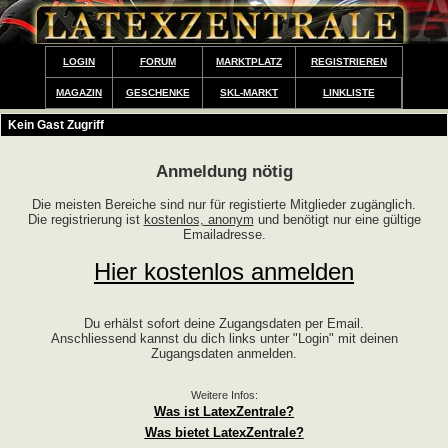
LOGIN
FORUM
MARKTPLATZ
REGISTRIEREN
MAGAZIN
GESCHENKE
SKL-MARKT
LINKLISTE
Kein Gast Zugriff
Anmeldung nötig
Die meisten Bereiche sind nur für registierte Mitglieder zugänglich.
Die registrierung ist
kostenlos, anonym
und benötigt nur eine gültige
Emailadresse.
Hier kostenlos anmelden
Du erhälst sofort deine Zugangsdaten per Email.
Anschliessend kannst du dich links unter "Login" mit deinen
Zugangsdaten anmelden.
Weitere Infos:
Was ist LatexZentrale?
Was bietet LatexZentrale?