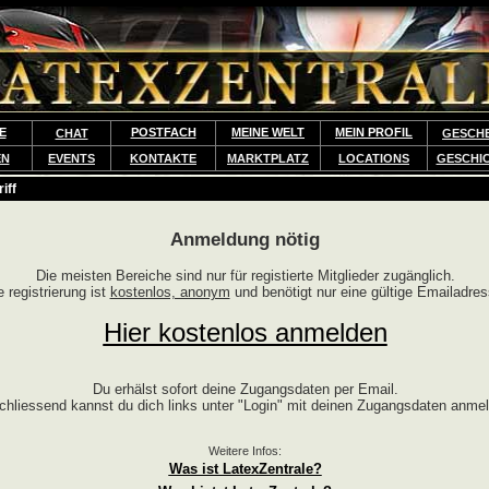
E
POSTFACH
MEINE WELT
MEIN PROFIL
CHAT
GESCH
EN
EVENTS
KONTAKTE
MARKTPLATZ
LOCATIONS
GESCHI
iff
Anmeldung nötig
Die meisten Bereiche sind nur für registierte Mitglieder zugänglich.
e registrierung ist
kostenlos, anonym
und benötigt nur eine gültige Emailadres
Hier kostenlos anmelden
Du erhälst sofort deine Zugangsdaten per Email.
chliessend kannst du dich links unter "Login" mit deinen Zugangsdaten anme
Weitere Infos:
Was ist LatexZentrale?