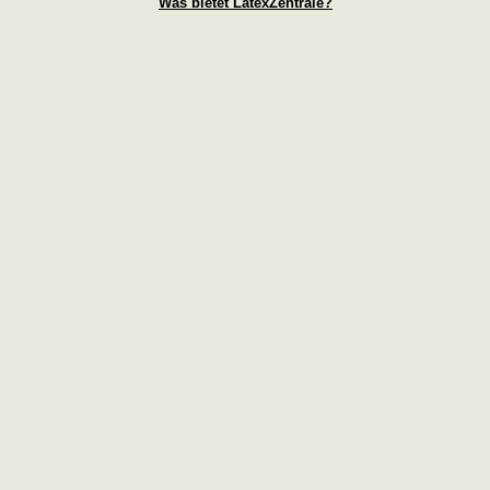
Was bietet LatexZentrale?