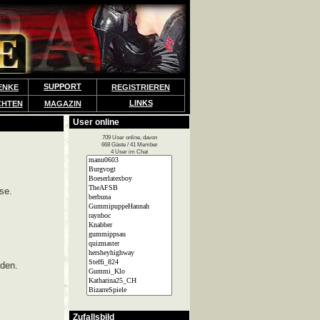
SUPPORT
ENKE
REGISTRIEREN
LINKS
CHTEN
MAGAZIN
User online
709 User online, davon
668 Gäste / 41 Member
4 User im Chat
se.
lden.
Zufallsbild