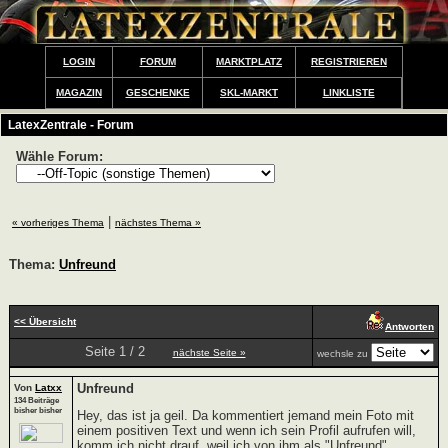
LOGIN
FORUM
MARKTPLATZ
REGISTRIEREN
MAGAZIN
GESCHENKE
SKL-MARKT
LINKLISTE
LatexZentrale - Forum
Wähle Forum:
|
« vorheriges Thema
nächstes Thema »
Thema:
Unfreund
<< Übersicht
Antworten
Seite 1 / 2
nächste Seite »
wechsle zu
Unfreund
Von
Latxx
134 Beiträge
bisher bisher
Hey, das ist ja geil. Da kommentiert jemand mein Foto mit
einem positiven Text und wenn ich sein Profil aufrufen will,
komm ich nicht drauf, weil ich von ihm als "Unfreund"