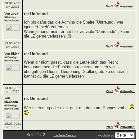
28.02.2021
Profil
Antworten
um 23:01
re: Unfreund
Von
abcx
5 Beiträge
bisher bisher
Ich bin dafür das die Admins die Spalte "Unfreund / wer
ignoriert mich" entfernen .
Wenn jemand meint er hat hier zu viele "Unfreunde" , kann
die LZ gerne verlassen. 🧐
13.03.2021
Profil
Antworten
um 14:34
re: Unfreund
Von
Skixx
91 Beiträge
bisher bisher
Wenn dir nicht passt, dass die Leute sich das Recht
herausnehmen die Funktion zu nutzen um sich vor
übergriffigen Dudes, Bedrohung, Stalking etc zu schützen,
kannst du die LZ gerne verlassen
13.03.2021
Profil
Antworten
um 17:26
Von
re: Unfreund
Madxxxx
90 Beiträge
Wer mich mag oder nicht geht mir doch am Poppes vorbei
bisher bisher
15.03.2021
Profil
Antworten
um 17:39
Seite 1 / 2
nächste Seite »
wechsle zu