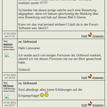
markiert wurde !!!???
Scheinbar hat dieser jenige welche auch eine Bewertung
abgegeben, denn ich bekam gleichzeitig die Meldung über
eine Bewertung und hab auf dieses Bild 5 Sterne.
Kann mir das mal jemand erklären? Läuft da in der Forum-
Software was falsch?
27.02.2021
Profil
Antworten
um 17:31
Von
re: Unfreund
gumxxx
36 Beiträge
Hallo Latexaner
bisher bisher
Ich wurde auch von einigen Personen als Unfreund markiert,
obwohl ich mit diesen Personen nie nur ein Wort gewechselt
habe.
Grüessli
27.02.2021
Profil
Antworten
um 19:03
Von
re: Unfreund
FETxxxx
1133 Beiträge
Sind allerdings alles keine Erklärungen auf die
bisher bisher
Eingangsfrage!
27.02.2021
Profil
Antworten
um 19:37