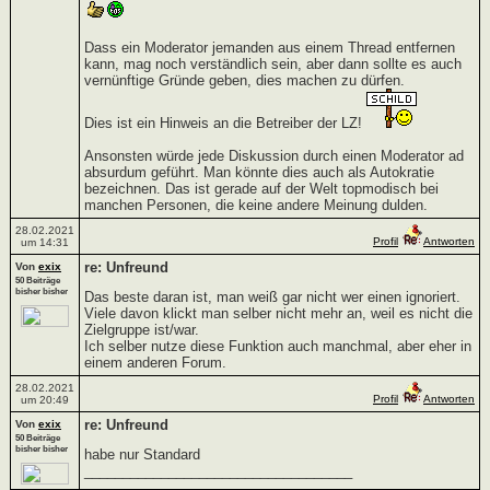
Dass ein Moderator jemanden aus einem Thread entfernen
kann, mag noch verständlich sein, aber dann sollte es auch
vernünftige Gründe geben, dies machen zu dürfen.
Dies ist ein Hinweis an die Betreiber der LZ!
Ansonsten würde jede Diskussion durch einen Moderator ad
absurdum geführt. Man könnte dies auch als Autokratie
bezeichnen. Das ist gerade auf der Welt topmodisch bei
manchen Personen, die keine andere Meinung dulden.
28.02.2021
Profil
Antworten
um 14:31
re: Unfreund
Von
exix
50 Beiträge
bisher bisher
Das beste daran ist, man weiß gar nicht wer einen ignoriert.
Viele davon klickt man selber nicht mehr an, weil es nicht die
Zielgruppe ist/war.
Ich selber nutze diese Funktion auch manchmal, aber eher in
einem anderen Forum.
28.02.2021
Profil
Antworten
um 20:49
re: Unfreund
Von
exix
50 Beiträge
bisher bisher
habe nur Standard
___________________________________