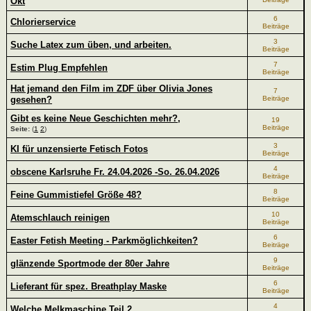
Okt
6
Chlorierservice
Beiträge
3
Suche Latex zum üben, und arbeiten.
Beiträge
7
Estim Plug Empfehlen
Beiträge
Hat jemand den Film im ZDF über Olivia Jones
7
gesehen?
Beiträge
Gibt es keine Neue Geschichten mehr?,
19
Beiträge
Seite:
(
1
2
)
3
KI für unzensierte Fetisch Fotos
Beiträge
4
obscene Karlsruhe Fr. 24.04.2026 -So. 26.04.2026
Beiträge
8
Feine Gummistiefel Größe 48?
Beiträge
10
Atemschlauch reinigen
Beiträge
6
Easter Fetish Meeting - Parkmöglichkeiten?
Beiträge
9
glänzende Sportmode der 80er Jahre
Beiträge
6
Lieferant für spez. Breathplay Maske
Beiträge
4
Welche Melkmaschine Teil 2