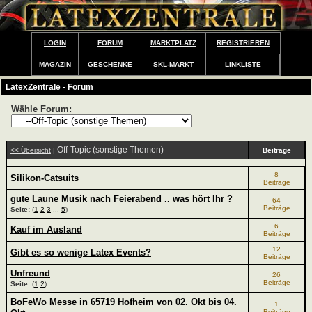
LOGIN
FORUM
MARKTPLATZ
REGISTRIEREN
MAGAZIN
GESCHENKE
SKL-MARKT
LINKLISTE
LatexZentrale - Forum
Wähle Forum:
Off-Topic (sonstige Themen)
<< Übersicht
|
Beiträge
8
Silikon-Catsuits
Beiträge
gute Laune Musik nach Feierabend .. was hört Ihr ?
64
Beiträge
Seite:
(
1
2
3
...
5
)
6
Kauf im Ausland
Beiträge
12
Gibt es so wenige Latex Events?
Beiträge
Unfreund
26
Beiträge
Seite:
(
1
2
)
BoFeWo Messe in 65719 Hofheim von 02. Okt bis 04.
1
Beiträge