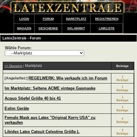
LOGIN
FORUM
MARKTPLATZ
REGISTRIEREN
MAGAZIN
GESCHENKE
SKL-MARKT
LINKLISTE
LatexZentrale - Forum
Wähle Forum:
Marktplatz
<< Übersicht
|
Beiträge
1
REGELWERK: Wie verkaufe ich im Forum
[Angeheftet:]
Beiträge
1
Im Marktplatz: Seltene ACME vintage Gasmaske
Beiträge
1
Acquo Stiefel Größe 40 bis 41
Beiträge
1
Estim Geräte
Beiträge
Female Mask aus Latex "Original Kerry USA" zu
4
verkaufen
Beiträge
5
Libidex Latex Catsuit Celestine Größe L
Beiträge