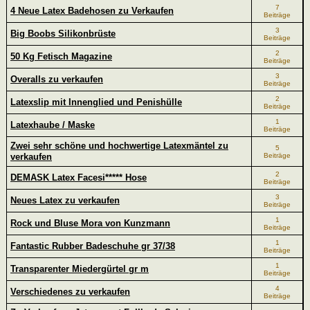
7
4 Neue Latex Badehosen zu Verkaufen
Beiträge
3
Big Boobs Silikonbrüste
Beiträge
2
50 Kg Fetisch Magazine
Beiträge
3
Overalls zu verkaufen
Beiträge
2
Latexslip mit Innenglied und Penishülle
Beiträge
1
Latexhaube / Maske
Beiträge
Zwei sehr schöne und hochwertige Latexmäntel zu
5
verkaufen
Beiträge
2
DEMASK Latex Facesi***** Hose
Beiträge
3
Neues Latex zu verkaufen
Beiträge
1
Rock und Bluse Mora von Kunzmann
Beiträge
1
Fantastic Rubber Badeschuhe gr 37/38
Beiträge
1
Transparenter Miedergürtel gr m
Beiträge
4
Verschiedenes zu verkaufen
Beiträge