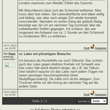
sondern stammen vom Metallic Effekt des Gummis.
Mit Waschbenzin lässt sich der Schimmel entfernen. Man
muss aber fest reiben. Die Latexoberfläche wird dabei wellig
und klebrig, was aber nach einiger Zeit wieder komplett
verschwindet. Nachdem im ersten Gang der gröbste Belag
beseitigt war, bin ich am nächsten Tag nochmals über die
verbleibenden Stellen gegangen. Ich schätze, das war
insgesamt ein Aufwand von ca. 1 Stunde um den Schimmel
zu mindestens 95% zu entfernen.
16.07.2023
Profil
Antworten
um 19:28
re: Latex mit pilzartigem Bewuchs
Von
Petxx
60 Beiträge
bisher bisher
Ich benutze als Anziehhilfe nur noch Silikonöl. Das schützt
auch das Latex gegen direkten Kontakt mit Schweiß usw.
Das Latex hält damit deutlich länger, als z.B. bei Talkum.
Und natürlich wasche ich das Latex nach jedem Tragen mit
einem günstigen Geschirrspülmittel (ohne
Hautpflegezusätze)). Da sollte sich nichts ablagern. Zum
Trocknen drehe ich den Anzug am nächsten Tag auf die
andere Seite.
16.07.2023
Profil
Antworten
um 19:58
Seite 1 / 1
wechsle zu
>> Auf dieses Thema antworten <<