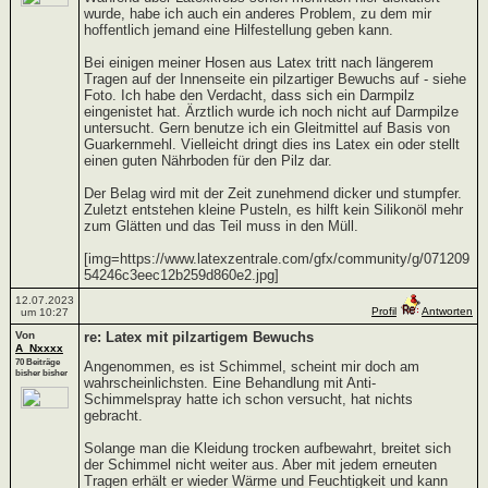
wurde, habe ich auch ein anderes Problem, zu dem mir
hoffentlich jemand eine Hilfestellung geben kann.
Bei einigen meiner Hosen aus Latex tritt nach längerem
Tragen auf der Innenseite ein pilzartiger Bewuchs auf - siehe
Foto. Ich habe den Verdacht, dass sich ein Darmpilz
eingenistet hat. Ärztlich wurde ich noch nicht auf Darmpilze
untersucht. Gern benutze ich ein Gleitmittel auf Basis von
Guarkernmehl. Vielleicht dringt dies ins Latex ein oder stellt
einen guten Nährboden für den Pilz dar.
Der Belag wird mit der Zeit zunehmend dicker und stumpfer.
Zuletzt entstehen kleine Pusteln, es hilft kein Silikonöl mehr
zum Glätten und das Teil muss in den Müll.
[img=https://www.latexzentrale.com/gfx/community/g/071209
54246c3eec12b259d860e2.jpg]
12.07.2023
Profil
Antworten
um 10:27
Von
re: Latex mit pilzartigem Bewuchs
A_Nxxxx
70 Beiträge
Angenommen, es ist Schimmel, scheint mir doch am
bisher bisher
wahrscheinlichsten. Eine Behandlung mit Anti-
Schimmelspray hatte ich schon versucht, hat nichts
gebracht.
Solange man die Kleidung trocken aufbewahrt, breitet sich
der Schimmel nicht weiter aus. Aber mit jedem erneuten
Tragen erhält er wieder Wärme und Feuchtigkeit und kann