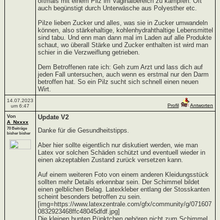
oftmals mit einem Pilz im Vaginalbereich zu kämpfen. Oft
auch begünstigt durch Unterwäsche aus Polyesther etc.
Pilze lieben Zucker und alles, was sie in Zucker umwandeln
können, also stärkehaltige, kohlenhydrahthaltige Lebensmittel
sind tabu. Und enn man dann mal im Laden auf alle Produkte
schaut, wo überall Stärke und Zucker enthalten ist wird man
schier in die Verzweiflung getrieben.
Dem Betroffenen rate ich: Geh zum Arzt und lass dich auf
jeden Fall untersuchen, auch wenn es erstmal nur den Darm
betroffen hat. So ein Pilz sucht sich schnell einen neuen
Wirt.
14.07.2023
Profil
Antworten
um 6:47
Von
Update V2
A_Nxxxx
70 Beiträge
Danke für die Gesundheitstipps.
bisher bisher
Aber hier sollte eigentlich nur diskutiert werden, wie man
Latex vor solchen Schäden schützt und eventuell wieder in
einen akzeptablen Zustand zurück versetzen kann.
Auf einem weiteren Foto von einem anderen Kleidungsstück
sollten mehr Details erkennbar sein. Der Schimmel bildet
einen gelblichen Belag. Latexkleber entlang der Stosskanten
scheint besonders betroffen zu sein.
[img=https://www.latexzentrale.com/gfx/community/g/071607
0832923468ffc48045dfdf.jpg]
Die kleinen bunten Pünktchen gehören nicht zum Schimmel,