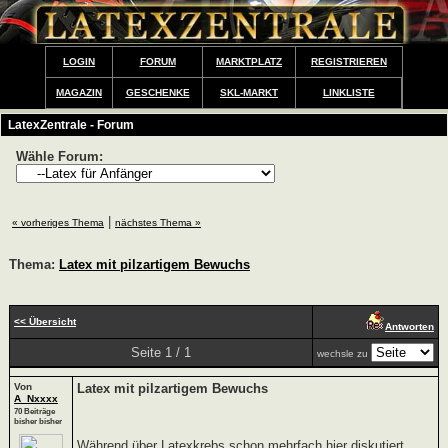
LOGIN
FORUM
MARKTPLATZ
REGISTRIEREN
MAGAZIN
GESCHENKE
SKL-MARKT
LINKLISTE
LatexZentrale - Forum
Wähle Forum:
|
« vorheriges Thema
nächstes Thema »
Thema:
Latex mit pilzartigem Bewuchs
<< Übersicht
Antworten
Seite 1 / 1
wechsle zu
Von
Latex mit pilzartigem Bewuchs
A_Nxxxx
70 Beiträge
bisher bisher
Während über Latexkrebs schon mehrfach hier diskutiert