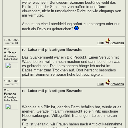
weiter wachsen. Bei diesem Szenario bestünde wohl das
Risiko, dass der Schimmel von außen in den Darm
einwandert, nicht in umgekehrter Richtung wie eingangs von
mir vermutet.
Also ist so eine Latexkleidung sofort zu entsorgen oder nur
noch als Deko zu gebrauchen?
12.07.2023
Profil
Antworten
um 14:13
Von
re: Latex mit pilzartigem Bewuchs
A_Nxxxx
70 Beiträge
Das Guarkernmehl war ein Bio Produkt. Einen Versuch mit
bisher bisher
Waschbenzin will ich noch machen und dann berichten was
es gebracht hat. Die Latexsachen hänge ich meist im
Badezimmer zum Trocknen auf. Dort herrscht besonders
jetzt im Sommer zeitweise hohe Luftfeuchtigkeit.
13.07.2023
Profil
Antworten
um 14:51
Von
re: Latex mit pilzartigem Bewuchs
Fanxxxx
43 Beiträge
bisher bisher
Wenn es ein Pilz ist, der den Darm befallen hat, würde er es
merken. Gerade im Darm verursacht so ein Pilz unschöne
Nebenwirkungen. Völlegefühl, Blähungen, Leibschmerzen
etc.
Pilz ist vielfältig, wir Frauen haben nach Antibiotikaeinnahme