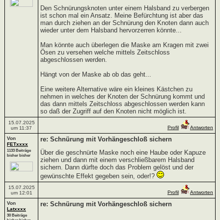
Den Schnürungsknoten unter einem Halsband zu verbergen
ist schon mal ein Ansatz. Meine Befürchtung ist aber das
man durch ziehen an der Schnürung den Knoten dann auch
wieder unter dem Halsband hervorzerren könnte...
Man könnte auch überlegen die Maske am Kragen mit zwei
Ösen zu versehen welche mittels Zeitschloss
abgeschlossen werden.
Hängt von der Maske ab ob das geht...
Eine weitere Alternative wäre ein kleines Kästchen zu
nehmen in welches der Knoten der Schnürung kommt und
das dann mittels Zeitschloss abgeschlossen werden kann
so daß der Zugriff auf den Knoten nicht möglich ist.
15.07.2025
Profil
Antworten
um 11:37
Von
re: Schnürung mit Vorhängeschloß sichern
FETxxxx
1133 Beiträge
Über die geschnürte Maske noch eine Haube oder Kapuze
bisher bisher
ziehen und dann mit einem verschließbarem Halsband
sichern. Dann dürfte doch das Problem gelöst und der
gewünschte Effekt gegeben sein, oder!?
15.07.2025
Profil
Antworten
um 12:01
Von
re: Schnürung mit Vorhängeschloß sichern
Latxxxx
30 Beiträge