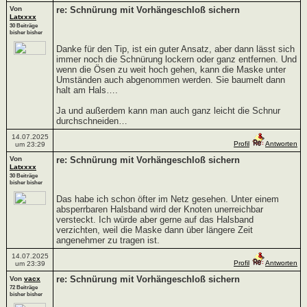
Von
re: Schnürung mit Vorhängeschloß sichern
Latxxxx
30 Beiträge
bisher bisher
Danke für den Tip, ist ein guter Ansatz, aber dann lässt sich
immer noch die Schnürung lockern oder ganz entfernen. Und
wenn die Ösen zu weit hoch gehen, kann die Maske unter
Umständen auch abgenommen werden. Sie baumelt dann
halt am Hals….
Ja und außerdem kann man auch ganz leicht die Schnur
durchschneiden…
14.07.2025
Profil
Antworten
um 23:29
Von
re: Schnürung mit Vorhängeschloß sichern
Latxxxx
30 Beiträge
bisher bisher
Das habe ich schon öfter im Netz gesehen. Unter einem
absperrbaren Halsband wird der Knoten unerreichbar
versteckt. Ich würde aber gerne auf das Halsband
verzichten, weil die Maske dann über längere Zeit
angenehmer zu tragen ist.
14.07.2025
Profil
Antworten
um 23:39
re: Schnürung mit Vorhängeschloß sichern
Von
vacx
72 Beiträge
bisher bisher