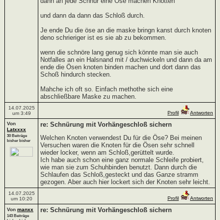
dann an jede Schnur eine Öse machen Knotten
und dann da dann das Schloß durch.
Je ende Du die öse an die maske bringn kanst durch knoten
deno schrieriger ist es sie ab zu bekommen.
wenn die schnöre lang genug sich könnte man sie auch
Notfalles an ein Halsnand mit / duchwickeln und dann da am
ende die Ösen knoten binden machen und dort dann das
Schoß hindurch stecken.
Mahche ich oft so. Einfach methothe sich eine
abschließbare Maske zu machen.
14.07.2025
Profil
Antworten
um 3:49
Von
re: Schnürung mit Vorhängeschloß sichern
Latxxxx
30 Beiträge
Welchen Knoten verwendest Du für die Öse? Bei meinen
bisher bisher
Versuchen waren die Knoten für die Ösen sehr schnell
wieder locker, wenn am Schloß,gerüttelt wurde.
Ich habe auch schon eine ganz normale Schleife probiert,
wie man sie zum Schuhbinden benutzt. Dann durch die
Schlaufen das Schloß,gesteckt und das Ganze stramm
gezogen. Aber auch hier lockert sich der Knoten sehr leicht.
14.07.2025
Profil
Antworten
um 10:20
re: Schnürung mit Vorhängeschloß sichern
Von
manxx
143 Beiträge