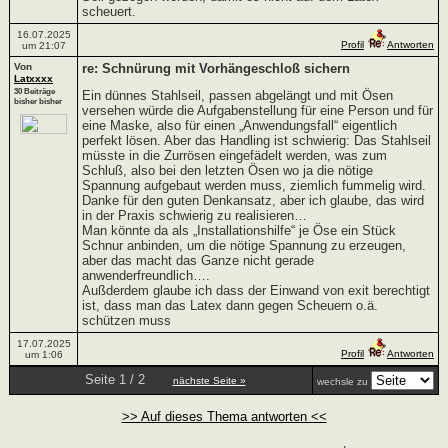
scheuert.
16.07.2025
Profil
Antworten
um 21:07
Von
re: Schnürung mit Vorhängeschloß sichern
Latxxxx
30 Beiträge
Ein dünnes Stahlseil, passen abgelängt und mit Ösen
bisher bisher
versehen würde die Aufgabenstellung für eine Person und für
eine Maske, also für einen „Anwendungsfall“ eigentlich
perfekt lösen. Aber das Handling ist schwierig: Das Stahlseil
müsste in die Zurrösen eingefädelt werden, was zum
Schluß, also bei den letzten Ösen wo ja die nötige
Spannung aufgebaut werden muss, ziemlich fummelig wird.
Danke für den guten Denkansatz, aber ich glaube, das wird
in der Praxis schwierig zu realisieren…
Man könnte da als „Installationshilfe“ je Öse ein Stück
Schnur anbinden, um die nötige Spannung zu erzeugen,
aber das macht das Ganze nicht gerade
anwenderfreundlich….
Außderdem glaube ich dass der Einwand von exit berechtigt
ist, dass man das Latex dann gegen Scheuern o.ä.
schützen muss
17.07.2025
Profil
Antworten
um 1:06
Seite 1 / 2
nächste Seite »
wechsle zu
>> Auf dieses Thema antworten <<