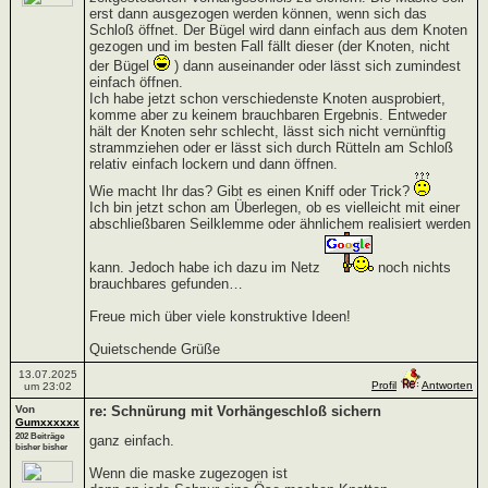
erst dann ausgezogen werden können, wenn sich das
Schloß öffnet. Der Bügel wird dann einfach aus dem Knoten
gezogen und im besten Fall fällt dieser (der Knoten, nicht
der Bügel
) dann auseinander oder lässt sich zumindest
einfach öffnen.
Ich habe jetzt schon verschiedenste Knoten ausprobiert,
komme aber zu keinem brauchbaren Ergebnis. Entweder
hält der Knoten sehr schlecht, lässt sich nicht vernünftig
strammziehen oder er lässt sich durch Rütteln am Schloß
relativ einfach lockern und dann öffnen.
Wie macht Ihr das? Gibt es einen Kniff oder Trick?
Ich bin jetzt schon am Überlegen, ob es vielleicht mit einer
abschließbaren Seilklemme oder ähnlichem realisiert werden
kann. Jedoch habe ich dazu im Netz
noch nichts
brauchbares gefunden…
Freue mich über viele konstruktive Ideen!
Quietschende Grüße
13.07.2025
Profil
Antworten
um 23:02
Von
re: Schnürung mit Vorhängeschloß sichern
Gumxxxxxx
202 Beiträge
ganz einfach.
bisher bisher
Wenn die maske zugezogen ist