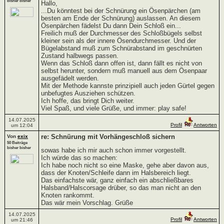
bisher bisher
Hallo,
...Du könntest bei der Schnürung ein Ösenpärchen (am
besten am Ende der Schnürung) auslassen. An diesem
Ösenpärchen fädelst Du dann Dein Schloß ein...
Freilich muß der Durchmesser des Schloßbügels selbst
kleiner sein als der innere Ösendurchmesser. Und der
Bügelabstand muß zum Schnürabstand im geschnürten
Zustand halbwegs passen.
Wenn das Schloß dann offen ist, dann fällt es nicht von
selbst herunter, sondern muß manuell aus dem Ösenpaar
ausgefädelt werden.
Mit der Methode kannste prinzipiell auch jeden Gürtel gegen
unbefugtes Ausziehen schützen.
Ich hoffe, das bringt Dich weiter.
Viel Spaß, und viele Grüße, und immer: play safe!
14.07.2025
Profil
Antworten
um 12:04
re: Schnürung mit Vorhängeschloß sichern
Von
exix
50 Beiträge
bisher bisher
sowas habe ich mir auch schon immer vorgestellt.
Ich würde das so machen:
Ich habe noch nicht so eine Maske, gehe aber davon aus,
dass der Knoten/Schleife dann im Halsbereich liegt.
Das einfachste wär, ganz einfach ein abschließbares
Halsband/Halscorsage drüber, so das man nicht an den
Knoten rankommt.
Das wär mein Vorschlag. Grüße
14.07.2025
Profil
Antworten
um 21:46