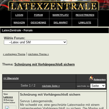
LOGIN
FORUM
MARKTPLATZ
REGISTRIEREN
MAGAZIN
GESCHENKE
SKL-MARKT
LINKLISTE
LatexZentrale - Forum
Wähle Forum:
|
« vorheriges Thema
nächstes Thema »
Thema:
Schnürung mit Vorhängeschloß sichern
<< Übersicht
Antworten
Seite 1 / 2
nächste Seite »
wechsle zu
Von
Schnürung mit Vorhängeschloß sichern
Latxxxx
30 Beiträge
Servus Latexgemeinde,
bisher bisher
Mir schwebt vor, eine geschnürte Latexmaske mit einem
zeitgesteuerten Vorhängeschloß zu sichern. Die Maske soll