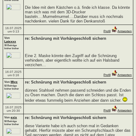
bisher bisher
Die Idee mit dem Kästchen o.ä. finde ich klasse. Da könnte
man sich was mit dem 3D-Drucker
basteln….Murmelmurmel….Darüber muss ich nochmals
nachdenken. vielen Dank für den Denkanstoß
16.07.2025
Profil
Antworten
um 0:13
Von
re: Schnürung mit Vorhängeschloß sichern
Latxxxx
30 Beiträge
bisher bisher
Eine 2. Maske könnte den Zugriff auf die Schnürung
verhindern, aber eigentlich wollte ich auf ein Halsband
verzichen…
16.07.2025
Profil
Antworten
um 0:16
re: Schnürung mit Vorhängeschloß sichern
Von
Miyx
52 Beiträge
bisher bisher
dünnes Stahlseil nehmen passend schneiden und die Enden
zu Ösen machen. Durch die dann ein Schloss passt. Ist
leider etwas fummelig beim Anziehen aber dann sicher.
16.07.2025
Profil
Antworten
um 20:30
re: Schnürung mit Vorhängeschloß sichern
Von
exix
50 Beiträge
bisher bisher
diese Variante habe ich auch schon mal in Gedanken
gehabt. Hierfür müsste aber ein Schrumpfschlauch über das
Seil gezogen werden, damit es nicht auf dem Latex