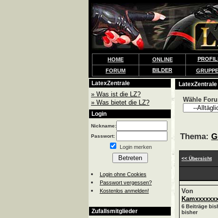
PROFIL
HOME
ONLINE
BILDER
FORUM
GRUPP
LatexZentrale
LatexZentrale
» Was ist die LZ?
Wähle For
» Was bietet die LZ?
Login
Nickname:
Thema:
G
Passwort:
Login merken
<< Übersicht
Login ohne Cookies
Passwort vergessen?
Von
Kostenlos anmelden!
Kamxxxxxx
6 Beiträge bis
Zufallsmitglieder
bisher