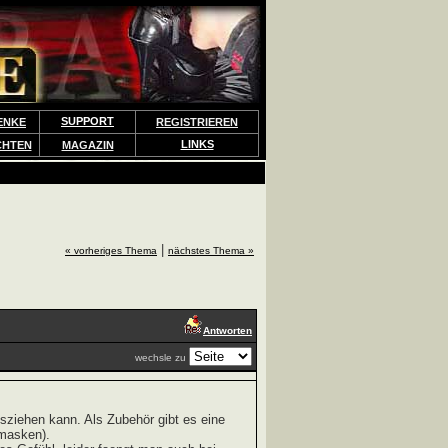
SUPPORT
ENKE
REGISTRIEREN
LINKS
CHTEN
MAGAZIN
|
« vorheriges Thema
nächstes Thema »
Antworten
wechsle zu
sziehen kann. Als Zubehör gibt es eine
smasken).