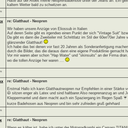
Hatte auf der Arbeit meine Neoprenbadehose unter der Jeans an. Ein geil
kaltem Wetter bald zu schwitzen an.
um
re: Glatthaut - Neopren
xx
Wir haben unsere Anzüge von Eliossub in Italien
Auf deren Seite gibt es irgendwo einen Punkt der sich "Vintage Suit" bzw.
Da gibt es dann die Zweiteiler mit Schrittlatz im Stil der 60er/70er Jahr
glänzender Glatthaut!
Ich habe das bei denen vor fast 20 Jahren als Sonderanfertigung mach
durch die Bilder, das die daraus dann eine eigene Produktlinie gemacht 
Vor mir waren aber schon "Hap Water" und "skinsuits" an der Firma dra
wo die tollen Anzüge her waren ....
um
re: Glatthaut - Neopren
xx
Erstmal Hallo ich kann Glatthautneopren nur Empfehlen in einer Stärke
🧥 sitzen enger als Latex und sind haltbarer.Also neoprenanzug an und 
Kleppermantel und dann macht auch ein Spaziergang im Regen Spaß ☔
kurze Badehosen aus Neopren und bin sehr zufrieden gruß gehrhard
um
re: Glatthaut - Neopren
x
Wenn es kälter ist, habe ich unter der Motorradkombi ein Camaro T