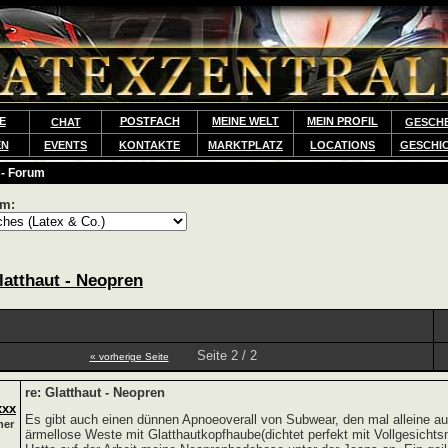
E
POSTFACH
MEINE WELT
MEIN PROFIL
CHAT
GESCH
EN
EVENTS
KONTAKTE
MARKTPLATZ
LOCATIONS
GESCHI
 - Forum
um:
latthaut - Neopren
Seite 2 / 2
« vorherige Seite
re: Glatthaut - Neopren
xxx
Es gibt auch einen dünnen Apnoeoverall von Subwear, den mal alleine au
her
ärmellose Weste mit Glatthautkopfhaube(dichtet perfekt mit Vollgesicht