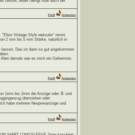
es Gefühl, leider faengt man auch bei
Profil
Antworten
 "Elios Vintage Style wetsuite" nennt.
e von 2 mm bis 5 mm Stärke, natürlich in
en lassen. Das ist dann so gut angekommen
haben.
n. Aber damals war es noch ein Geheimnis
Profil
Antworten
 von 1mm bis 2mm die Anzüge oder 👖 und
Jogginganzug überziehen oder
 ich habe mehrere Neoprenanzüge und
Profil
Antworten
ITANIUM SHIRT LONGSLEEVE 2mm kaschiert