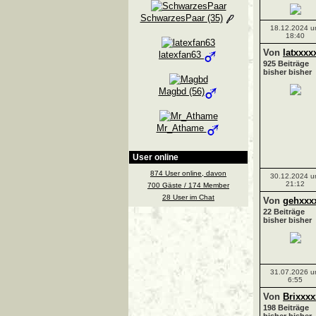
SchwarzesPaar (35)
18.12.2024 
18:40
Von
latxxxx
latexfan63
925 Beiträge
bisher bisher
Magbd (56)
Mr_Athame
User online
874 User online, davon
30.12.2024 
21:12
700 Gäste / 174 Member
28 User im Chat
Von
gehxxx
22 Beiträge
bisher bisher
31.07.2026 
6:55
Von
Brixxxx
198 Beiträge