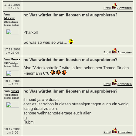
17.12.2008
Profil
Antworten
um 19:05
Von
re: Was würdet ihr am liebsten mal ausprobieren?
Misxxx
236 Beiträge
bisher bisher
Phärköl!
So was so was so was...
17.12.2008
Profil
Antworten
um 23:09
re: Was würdet ihr am liebsten mal ausprobieren?
Von
Monxx
239 Beiträge
bisher bisher
Also "Artenkontrolle " wäre ja fast schon nen Thmea für den
Friedmann 6^6
18.12.2008
Profil
Antworten
um 1:33
re: Was würdet ihr am liebsten mal ausprobieren?
Von
rubxx
488 Beiträge
bisher bisher
ihr seid ja alle drauf.
aber es ist schön in diesen stressigen tagen auch ein wenig
lustig drauf zu sein.
schöne weihnachtsfeiertage euch allen.
rg
Rubmi
18.12.2008
Profil
Antworten
um 6:56