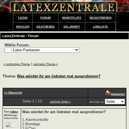
LOGIN
FORUM
MARKTPLATZ
REGISTRIEREN
MAGAZIN
GESCHENKE
SKL-MARKT
LINKLISTE
LatexZentrale - Forum
Wähle Forum:
|
« vorheriges Thema
nächstes Thema »
Thema:
Was würdet ihr am liebsten mal ausprobieren?
<< Übersicht
Antworten
Seite 1 / 13
nächste Seite »
wechsle zu
Was würdet ihr am liebsten mal ausprobieren?
Von
rubxx
488 Beiträge
bisher bisher
1.Atemkontrolle
2.Bondage
3.Fi**en