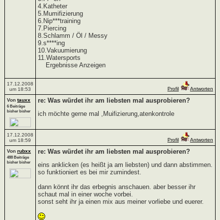
4.Katheter
5.Mumifizierung
6.Nip***training
7.Piercing
8.Schlamm / Öl / Messy
9.s****ing
10.Vakuumierung
11.Watersports
Ergebnisse Anzeigen
17.12.2008
Profil
Antworten
um 18:53
re: Was würdet ihr am liebsten mal ausprobieren?
Von
tauxx
6 Beiträge
bisher bisher
ich möchte gerne mal ,Muifizierung,atenkontrole
17.12.2008
Profil
Antworten
um 18:59
re: Was würdet ihr am liebsten mal ausprobieren?
Von
rubxx
488 Beiträge
bisher bisher
eins anklicken (es heißt ja am liebsten) und dann abstimmen.
so funktioniert es bei mir zumindest.
dann könnt ihr das erbegnis anschauen. aber besser ihr
schaut mal in einer woche vorbei.
sonst seht ihr ja einen mix aus meiner vorliebe und euerer.