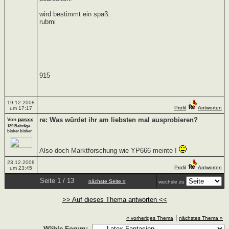
wird bestimmt ein spaß.
rubmi
915
19.12.2008
Profil
Antworten
um 17:17
re: Was würdet ihr am liebsten mal ausprobieren?
Von
pasxx
189 Beiträge
bisher bisher
Also doch Marktforschung wie YP666 meinte !
23.12.2008
Profil
Antworten
um 23:45
Seite 1 / 13
nächste Seite »
wechsle zu
>> Auf dieses Thema antworten <<
|
« vorheriges Thema
nächstes Thema »
Wähle Forum: