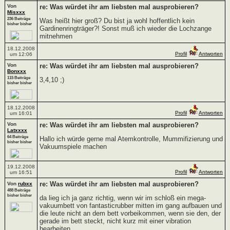
Von
re: Was würdet ihr am liebsten mal ausprobieren?
Misxxx
236 Beiträge
Was heißt hier groß? Du bist ja wohl hoffentlich kein
bisher bisher
Gardinenringträger?! Sonst muß ich wieder die Lochzange
mitnehmen
18.12.2008
Profil
Antworten
um 12:06
Von
re: Was würdet ihr am liebsten mal ausprobieren?
Bonxxx
115 Beiträge
3,4,10 ;)
bisher bisher
18.12.2008
Profil
Antworten
um 16:01
Von
re: Was würdet ihr am liebsten mal ausprobieren?
Latxxxx
64 Beiträge
Hallo ich würde gerne mal Atemkontrolle, Mummifizierung und
bisher bisher
Vakuumspiele machen
19.12.2008
Profil
Antworten
um 16:51
re: Was würdet ihr am liebsten mal ausprobieren?
Von
rubxx
488 Beiträge
bisher bisher
da lieg ich ja ganz richtig, wenn wir im schloß ein mega-
vakuumbett von fantasticrubber mitten im gang aufbauen und
die leute nicht an dem bett vorbeikommen, wenn sie den, der
gerade im bett steckt, nicht kurz mit einer vibration
bearbeiten.