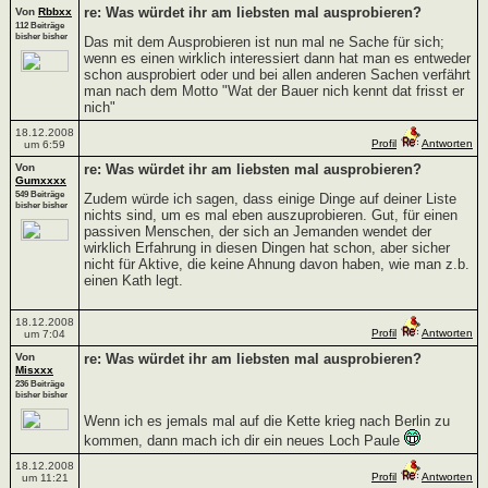
re: Was würdet ihr am liebsten mal ausprobieren?
Von
Rbbxx
112 Beiträge
bisher bisher
Das mit dem Ausprobieren ist nun mal ne Sache für sich;
wenn es einen wirklich interessiert dann hat man es entweder
schon ausprobiert oder und bei allen anderen Sachen verfährt
man nach dem Motto "Wat der Bauer nich kennt dat frisst er
nich"
18.12.2008
Profil
Antworten
um 6:59
Von
re: Was würdet ihr am liebsten mal ausprobieren?
Gumxxxx
549 Beiträge
Zudem würde ich sagen, dass einige Dinge auf deiner Liste
bisher bisher
nichts sind, um es mal eben auszuprobieren. Gut, für einen
passiven Menschen, der sich an Jemanden wendet der
wirklich Erfahrung in diesen Dingen hat schon, aber sicher
nicht für Aktive, die keine Ahnung davon haben, wie man z.b.
einen Kath legt.
18.12.2008
Profil
Antworten
um 7:04
Von
re: Was würdet ihr am liebsten mal ausprobieren?
Misxxx
236 Beiträge
bisher bisher
Wenn ich es jemals mal auf die Kette krieg nach Berlin zu
kommen, dann mach ich dir ein neues Loch Paule
18.12.2008
Profil
Antworten
um 11:21