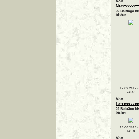
Von
Nacxxxxxxx
92 Beiträge bi
bisher
12.09.2012 
11:37
Von
Latxxxxxxxx
21 Beiträge bi
bisher
12.09.2012 
14:18
Von