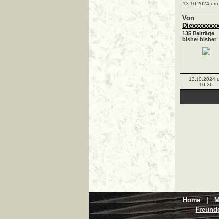
13.10.2024 um 
Von
Diexxxxxxx
135 Beiträge
bisher bisher
13.10.2024 
10:26
Home
|
M
Freunde