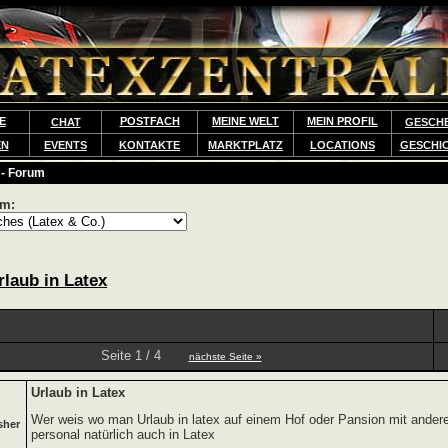
E
POSTFACH
MEINE WELT
MEIN PROFIL
CHAT
GESCH
EN
EVENTS
KONTAKTE
MARKTPLATZ
LOCATIONS
GESCHI
 - Forum
um:
rlaub in Latex
Seite 1 / 4
nächste Seite »
Urlaub in Latex
Wer weis wo man Urlaub in latex auf einem Hof oder Pansion mit ander
sher
personal natürlich auch in Latex