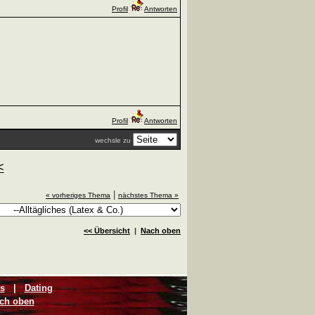
Profil
Antworten
Profil
Antworten
wechsle zu
<
|
« vorheriges Thema
nächstes Thema »
<< Übersicht
|
Nach oben
s
|
Dating
ch oben