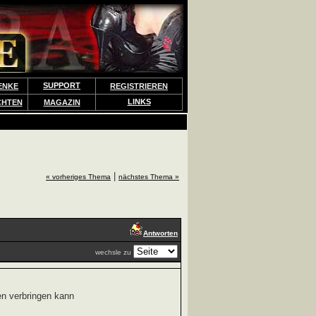
SUPPORT
ENKE
REGISTRIEREN
LINKS
CHTEN
MAGAZIN
|
« vorheriges Thema
nächstes Thema »
Antworten
wechsle zu
en verbringen kann