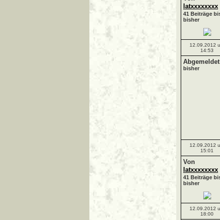
latxxxxxxxx
41 Beiträge bi
bisher
12.09.2012 
14:53
Abgemeldet!
bisher
12.09.2012 
15:01
Von
latxxxxxxxx
41 Beiträge bi
bisher
12.09.2012 
18:00