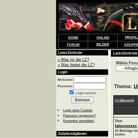
PROFIL
HOME
ONLINE
BILDER
FORUM
GRUPP
LatexZentrale
LatexZentrale
» Was ist die LZ?
Wähle For
» Was bietet die LZ?
Login
Nickname:
Thema:
U
Passwort:
Login merken
<< Übersicht
Login ohne Cookies
Passwort vergessen?
Von
Kostenlos anmelden!
latxxxxxxxx
41 Beiträge bi
Zufallsmitglieder
bisher