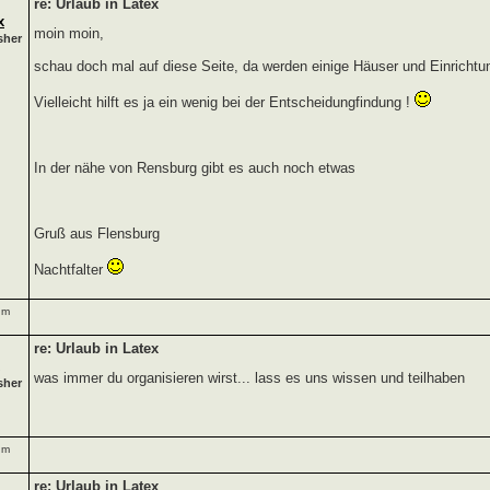
re: Urlaub in Latex
x
moin moin,
sher
schau doch mal auf diese Seite, da werden einige Häuser und Einrichtun
Vielleicht hilft es ja ein wenig bei der Entscheidungfindung !
In der nähe von Rensburg gibt es auch noch etwas
Gruß aus Flensburg
Nachtfalter
um
re: Urlaub in Latex
was immer du organisieren wirst... lass es uns wissen und teilhaben
sher
um
re: Urlaub in Latex