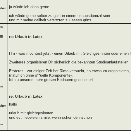
ja würde ich dann gerne
sher
ich würde gerne selber zu gast in einem urlaubsdomizil sein
und mir meine geilheit verartzten zu lassen grins
um
!!
re: Urlaub in Latex
Hm - was möchtest jetzt - einen Urlaub mit Gleichgesinnten oder einen
Zweiteres organisieren Dir sicherlich die bekannten Studioanlaufstellen.
Ersteres - vor einiger Zeit hat Rimo versucht, so etwas zu organisieren,
(natürlich ohne s**uelle Komponente).
Ist zu unserem sehr großen Bedauern gescheitert ...
um
re: Urlaub in Latex
hallo
sher
urlaub mit gleichgesinnten
und evtl liebeleien smile, wenn schon dennschon
um