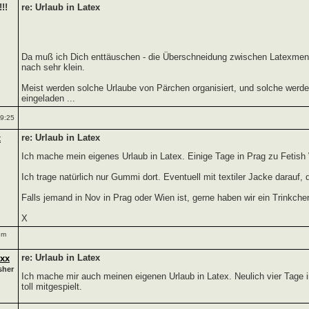
!!
re: Urlaub in Latex
Da muß ich Dich enttäuschen - die Überschneidung zwischen Latexmen
nach sehr klein.
Meist werden solche Urlaube von Pärchen organisiert, und solche werd
eingeladen ...
9:25
re: Urlaub in Latex
x
Ich mache mein eigenes Urlaub in Latex. Einige Tage in Prag zu Fetis
Ich trage natürlich nur Gummi dort. Eventuell mit textiler Jacke darauf, 
Falls jemand in Nov in Prag oder Wien ist, gerne haben wir ein Trinkch
X
um
re: Urlaub in Latex
xxx
sher
Ich mache mir auch meinen eigenen Urlaub in Latex. Neulich vier Tage i
toll mitgespielt.