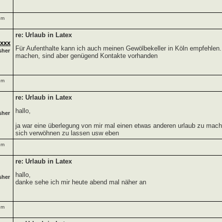
um
re: Urlaub in Latex
xxxx
Für Aufenthalte kann ich auch meinen Gewölbekeller in Köln empfehle
sher
machen, sind aber genügend Kontakte vorhanden
um
re: Urlaub in Latex
hallo,
sher
ja war eine überlegung von mir mal einen etwas anderen urlaub zu mach
sich verwöhnen zu lassen usw eben
um
re: Urlaub in Latex
hallo,
sher
danke sehe ich mir heute abend mal näher an
um