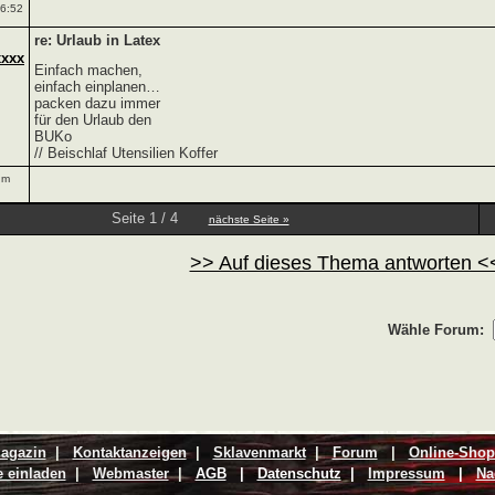
6:52
re: Urlaub in Latex
xxxx
Einfach machen,
einfach einplanen…
packen dazu immer
für den Urlaub den
BUKo
// Beischlaf Utensilien Koffer
um
Seite 1 / 4
nächste Seite »
>> Auf dieses Thema antworten <
Wähle Forum:
agazin
|
Kontaktanzeigen
|
Sklavenmarkt
|
Forum
|
Online-Shop
 einladen
|
Webmaster
|
AGB
|
Datenschutz
|
Impressum
|
Na