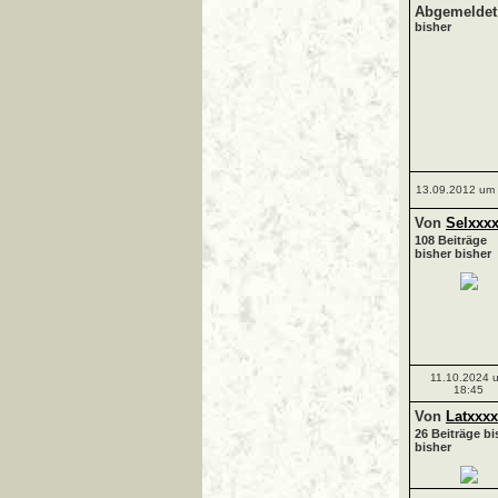
Abgemeldet!
bisher
13.09.2012 um 
Von
Selxxx
108 Beiträge
bisher bisher
11.10.2024 
18:45
Von
Latxxx
26 Beiträge bi
bisher