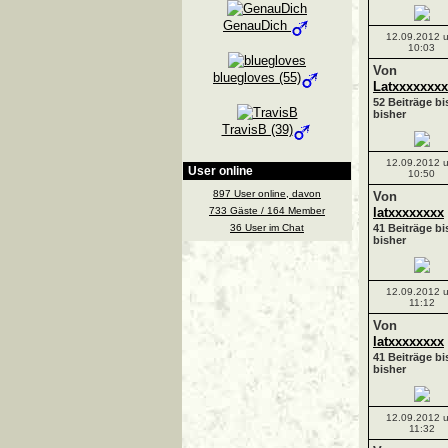
GenauDich
12.09.2012 
10:03
Von
bluegloves (55)
Latxxxxxxx
52 Beiträge bi
bisher
TravisB (39)
12.09.2012 
User online
10:50
897 User online, davon
Von
733 Gäste / 164 Member
latxxxxxxxx
36 User im Chat
41 Beiträge bi
bisher
12.09.2012 
11:12
Von
latxxxxxxxx
41 Beiträge bi
bisher
12.09.2012 
11:32