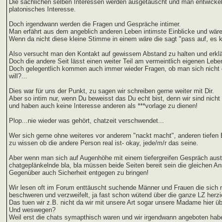
Die sachlichen selben Interessen werden ausgetauscht und man entwickel
platonisches Interesse.
Doch irgendwann werden die Fragen und Gespräche intimer.
Man erfährt aus dem angeblich anderen Leben intimste Einblicke und wäre 
Wenn da nicht diese kleine Stimme in einem wäre die sagt "pass auf, es ka
Also versucht man den Kontakt auf gewissem Abstand zu halten und erklär
Doch die andere Seit lässt einen weiter Teil am vermeintlich eigenen Lebe
Doch gelegentlich kommen auch immer wieder Fragen, ob man sich nicht 
will?...
Dies war für uns der Punkt, zu sagen wir schreiben gerne weiter mit Dir.
Aber so intim nur, wenn Du beweisst das Du echt bist, denn wir sind nic
und haben auch keine Interesse anderen als ***vorlage zu dienen!
Plop...nie wieder was gehört, chatzeit verschwendet...
Wer sich gerne ohne weiteres vor anderem "nackt macht", anderen tiefen 
zu wissen ob die andere Person real ist- okay, jede/m/r das seine.
Aber wenn man sich auf Augenhöhe mit einem tiefergreifen Gespräch aus
chatgeplänkelnde bla, bla müssen beide Seiten bereit sein die gleichen 
Gegenüber auch Sicherheit entgegen zu bringen!
Wir lesen oft im Forum enttäuscht suchende Männer und Frauen die sich 
beschweren und verzweifelt, ja fast schon wütend über die ganze LZ herz
Das tuen wir z.B. nicht da wir mit unsere Art sogar unsere Madame hier ü
Und weswegen?
Weil erst die chats symapthisch waren und wir irgendwann angeboten ha