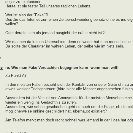
sogar zu telefonieren...
Heute ist sie fester Teil unseres täglichen Lebens.
Wer ist also der "Fake"?!
Der/Die das Internet zur reinen Zeitberschwendung benutz ohne es ins eig
wollen?
Oder der/die sich als jemand ausgiebt der er/sie nicht ist?
Wir machen da keinen Unterschied, denn entweder hat man menschliche Ti
Da sollte der Charakter im wahren Leben, der selbe wie im Netz sein.
m
re: Wie man Fake Verdachten begegnen kann- wenn man will!
xx
Zu Punkt A)
In den meisten Fällen bezieht sich der Kontakt von unserer Seite ehr zu 
etwas weniger Triebgesteuert (bitte nicht alle Männer angesprochen fühlen!
Ausserdem ist der Verlust von Anonymität für die meisten Menschen ein
wieder ein wenig ins Gedächtnis zu rufen.
Ausserdem, wie schon geschrieben geht es auch um die Frage, ob die bet
möglicherweise onkine geschildert hat, überhaupt existiert?
Am Telefon merkt man doch recht schnell was jemand in der Hose hat oder