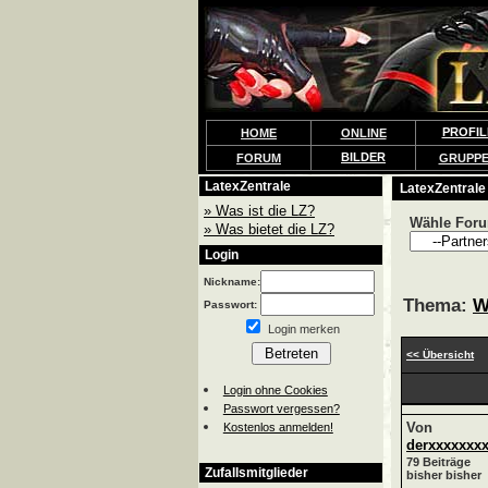
PROFIL
HOME
ONLINE
BILDER
FORUM
GRUPP
LatexZentrale
LatexZentrale
» Was ist die LZ?
Wähle For
» Was bietet die LZ?
Login
Nickname:
Thema:
W
Passwort:
Login merken
<< Übersicht
Login ohne Cookies
Passwort vergessen?
Von
Kostenlos anmelden!
derxxxxxxx
79 Beiträge
Zufallsmitglieder
bisher bisher