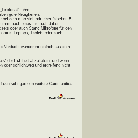
„Telefonat“ führe.
eben gute Neuigkeiten:
 bei dem man sich mit einer falschen E-
timmt auch eines für Euch dabei!
dsets oder auch Stand Mikrofone für den
ich kaum Laptops, Tablets oder auch
ake Verdacht wunderbar einfach aus dem
s“ der Echtheit abzuliefern- und wenn
 oder schlichtweg und ergreifend nicht
f den sehr gerne in weitere Communities
Profil
Antworten