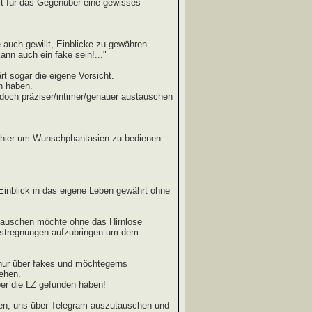
t für das Gegenüber eine gewisses
auch gewillt, Einblicke zu gewähren...
nn auch ein fake sein!..."
t sogar die eigene Vorsicht.
n haben.
doch präziser/intimer/genauer austauschen
ht hier um Wunschphantasien zu bedienen
Einblick in das eigene Leben gewährt ohne
tauschen möchte ohne das Hirnlose
Anstregnungen aufzubringen um dem
nur über fakes und möchtegerns
iehen.
ber die LZ gefunden haben!
ben, uns über Telegram auszutauschen und