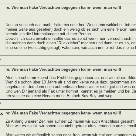
re: Wie man Fake Verdachten begegnen kann- wenn man will!
Nun so sehe ich das auch, Fake hin oder her. Wenn kein wirkliches Inter
meiner Seite aus gesehen) doch ein wenig ob es sich um eine "Fake" hand
beende ich die Unterhaltungen mit dieser Person.
Obwohl ich dazu erwähnen sollte das es so ist wenn man versucht sich ma
die meisten dann doch einen "Rückzieher" machen und dann ist es so, da
eine so eine (vorsichtig gesagt) Fake sein, wie auch immer ist das meine 
m
re: Wie man Fake Verdachten begegnen kann- wenn man will!
Also ich sehe mir zuerst das Profil des gegenüber an, und wie alt die Bilde
Wen die schon über 10 Jahre alt sind und keine neue dazu gekommen sind
angebracht. Und dann noch aufmerksam lesen wie er sich gibt und was er wil
Und wen Dir jemand als Fak unter kommt, kannst es ja melden und bei Dir 
Ich verliere da keine Nerven mehr. Einfach Bay Bay und weg.
m
re: Wie man Fake Verdachten begegnen kann- wenn man will!
xx
Zu Anfang unserer Zeit hier auf der LZ haben wir auch Anschluss gesucht.
Aber wie es so ist- wir haben uns nicht getraut aktiv jemanden anzuschrei
Also waren wir anfänglich schon ganz froh, wenn wir mal von jemandem 