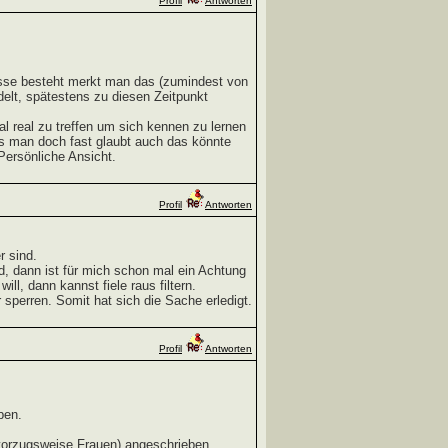
Profil
Antworten
esse besteht merkt man das (zumindest von
elt, spätestens zu diesen Zeitpunkt
l real zu treffen um sich kennen zu lernen
s man doch fast glaubt auch das könnte
Persönliche Ansicht.
Profil
Antworten
r sind.
, dann ist für mich schon mal ein Achtung
l, dann kannst fiele raus filtern.
sperren. Somit hat sich die Sache erledigt.
Profil
Antworten
ben.
(vorzugsweise Frauen) angeschrieben