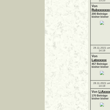
13:25
Von
Rubxxxxxxx
200 Beiträge
bisher bisher
28.11.2021 u
14:19
Von
Latxxxxxx
457 Beiträge
bisher bisher
28.11.2021 u
14:19
Von
LiAxxx
170 Beiträge
bisher bisher