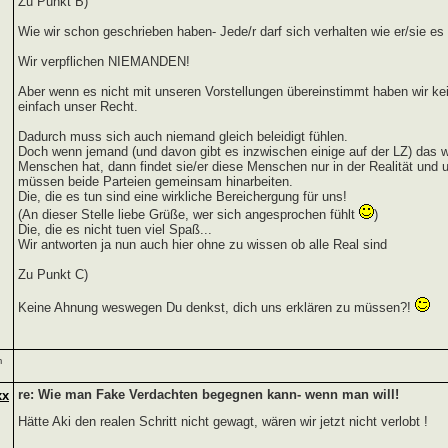
Zu Punkt B)
Wie wir schon geschrieben haben- Jede/r darf sich verhalten wie er/sie es fü
Wir verpflichen NIEMANDEN!
Aber wenn es nicht mit unseren Vorstellungen übereinstimmt haben wir ke
einfach unser Recht.
Dadurch muss sich auch niemand gleich beleidigt fühlen.
Doch wenn jemand (und davon gibt es inzwischen einige auf der LZ) das wi
Menschen hat, dann findet sie/er diese Menschen nur in der Realität und 
müssen beide Parteien gemeinsam hinarbeiten.
Die, die es tun sind eine wirkliche Bereichergung für uns!
(An dieser Stelle liebe Grüße, wer sich angesprochen fühlt
)
Die, die es nicht tuen viel Spaß...
Wir antworten ja nun auch hier ohne zu wissen ob alle Real sind
Zu Punkt C)
Keine Ahnung weswegen Du denkst, dich uns erklären zu müssen?!
m
re: Wie man Fake Verdachten begegnen kann- wenn man will!
xx
Hätte Aki den realen Schritt nicht gewagt, wären wir jetzt nicht verlobt !