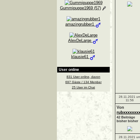
Gummipuppe1969 (57)
amazingrubber1
AlexDeLarge
klausie61
User online
831 User online, davon
697 Gäste / 134 Member
25 User im Chat
28.11.2021 u
11:56
Von
rubxxxxxxx
42 Beiträge
bisher bisher
28.11.2021 u