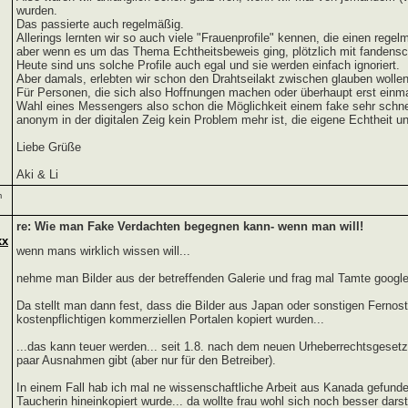
wurden.
Das passierte auch regelmäßig.
Allerings lernten wir so auch viele "Frauenprofile" kennen, die einen reg
aber wenn es um das Thema Echtheitsbeweis ging, plötzlich mit fandensc
Heute sind uns solche Profile auch egal und sie werden einfach ignoriert.
Aber damals, erlebten wir schon den Drahtseilakt zwischen glauben wolle
Für Personen, die sich also Hoffnungen machen oder überhaupt erst einma
Wahl eines Messengers also schon die Möglichkeit einem fake sehr schne
anonym in der digitalen Zeig kein Problem mehr ist, die eigene Echtheit un
Liebe Grüße
Aki & Li
m
re: Wie man Fake Verdachten begegnen kann- wenn man will!
xx
wenn mans wirklich wissen will...
nehme man Bilder aus der betreffenden Galerie und frag mal Tamte google
Da stellt man dann fest, dass die Bilder aus Japan oder sonstigen Fernost
kostenpflichtigen kommerziellen Portalen kopiert wurden...
...das kann teuer werden... seit 1.8. nach dem neuen Urheberrechtsgesetz 
paar Ausnahmen gibt (aber nur für den Betreiber).
In einem Fall hab ich mal ne wissenschaftliche Arbeit aus Kanada gefunden
Taucherin hineinkopiert wurde... da wollte frau wohl sich noch besser darste