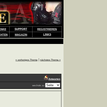
SUPPORT
ENKE
REGISTRIEREN
LINKS
CHTEN
MAGAZIN
|
« vorheriges Thema
nächstes Thema »
Antworten
wechsle zu