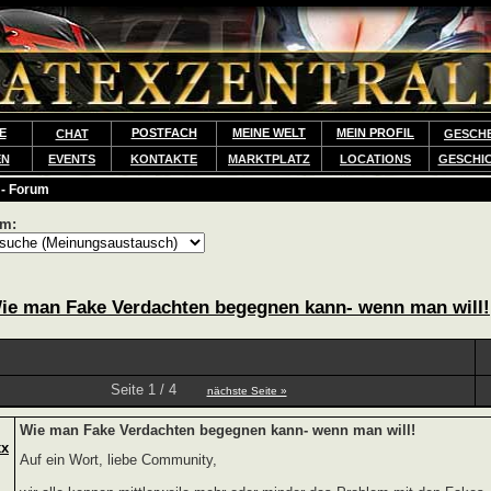
E
POSTFACH
MEINE WELT
MEIN PROFIL
CHAT
GESCH
EN
EVENTS
KONTAKTE
MARKTPLATZ
LOCATIONS
GESCHI
 - Forum
um:
ie man Fake Verdachten begegnen kann- wenn man will!
Seite 1 / 4
nächste Seite »
Wie man Fake Verdachten begegnen kann- wenn man will!
xx
Auf ein Wort, liebe Community,