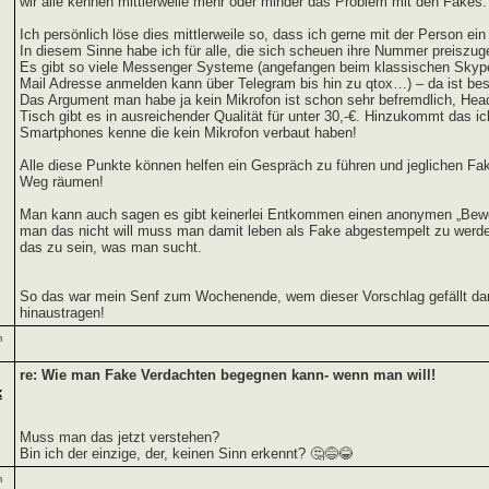
wir alle kennen mittlerweile mehr oder minder das Problem mit den Fakes.
Ich persönlich löse dies mittlerweile so, dass ich gerne mit der Person ein 
In diesem Sinne habe ich für alle, die sich scheuen ihre Nummer preiszug
Es gibt so viele Messenger Systeme (angefangen beim klassischen Skype
Mail Adresse anmelden kann über Telegram bis hin zu qtox…) – da ist bes
Das Argument man habe ja kein Mikrofon ist schon sehr befremdlich, Hea
Tisch gibt es in ausreichender Qualität für unter 30,-€. Hinzukommt das 
Smartphones kenne die kein Mikrofon verbaut haben!
Alle diese Punkte können helfen ein Gespräch zu führen und jeglichen F
Weg räumen!
Man kann auch sagen es gibt keinerlei Entkommen einen anonymen „Bewei
man das nicht will muss man damit leben als Fake abgestempelt zu werden
das zu sein, was man sucht.
So das war mein Senf zum Wochenende, wem dieser Vorschlag gefällt dar
hinaustragen!
m
re: Wie man Fake Verdachten begegnen kann- wenn man will!
x
Muss man das jetzt verstehen?
Bin ich der einzige, der, keinen Sinn erkennt? 🤔😅😂
m