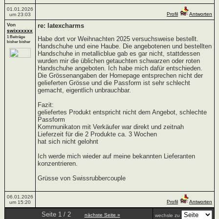
01.01.2026
Profil
Antworten
um 23:03
Von
re: latexcharms
swixxxxxx
1 Beiträge
Habe dort vor Weihnachten 2025 versuchsweise bestellt.
bisher bisher
Handschuhe und eine Haube. Die angebotenen und bestellten
Handschuhe in metallicblue gab es gar nicht, stattdessen
wurden mir die üblichen getauchten schwarzen oder roten
Handschuhe angeboten. Ich habe mich dafür entschieden.
Die Grössenangaben der Homepage entsprechen nicht der
gelieferten Grösse und die Passform ist sehr schlecht
gemacht, eigentlich unbrauchbar.
Fazit:
geliefertes Produkt entspricht nicht dem Angebot, schlechte
Passform
Kommunikaton mit Verkäufer war direkt und zeitnah
Lieferzeit für die 2 Produkte ca. 3 Wochen
hat sich nicht gelohnt
Ich werde mich wieder auf meine bekannten Lieferanten
konzentrieren.
Grüsse von Swissrubbercouple
06.01.2026
Profil
Antworten
um 15:20
Seite 1 / 2
nächste Seite »
wechsle zu