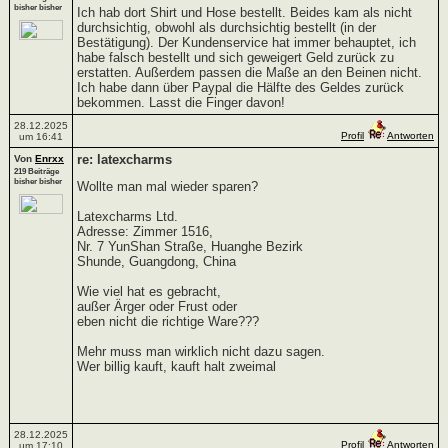
bisher bisher
Ich hab dort Shirt und Hose bestellt. Beides kam als nicht
durchsichtig, obwohl als durchsichtig bestellt (in der
Bestätigung). Der Kundenservice hat immer behauptet, ich
habe falsch bestellt und sich geweigert Geld zurück zu
erstatten. Außerdem passen die Maße an den Beinen nicht.
Ich habe dann über Paypal die Hälfte des Geldes zurück
bekommen. Lasst die Finger davon!
28.12.2025
Profil
Antworten
um 16:41
re: latexcharms
Von
Enrxx
219 Beiträge
bisher bisher
Wollte man mal wieder sparen?
Latexcharms Ltd.
Adresse: Zimmer 1516,
Nr. 7 YunShan Straße, Huanghe Bezirk
Shunde, Guangdong, China
Wie viel hat es gebracht,
außer Ärger oder Frust oder
eben nicht die richtige Ware???
Mehr muss man wirklich nicht dazu sagen.
Wer billig kauft, kauft halt zweimal
28.12.2025
Profil
Antworten
um 17:10