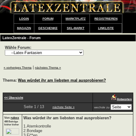
LOGIN
FORUM
MARKTPLATZ
REGISTRIEREN
MAGAZIN
GESCHENKE
SKL-MARKT
LINKLISTE
LatexZentrale - Forum
Wähle Forum:
|
« vorheriges Thema
nächstes Thema »
Thema:
Was würdet ihr am liebsten mal ausprobieren?
<< Übersicht
Antworten
Seite 1 / 13
nächste Seite »
wechsle zu
Was würdet ihr am liebsten mal ausprobieren?
Von
rubxx
488 Beiträge
bisher bisher
1.Atemkontrolle
2.Bondage
3.Fi**en