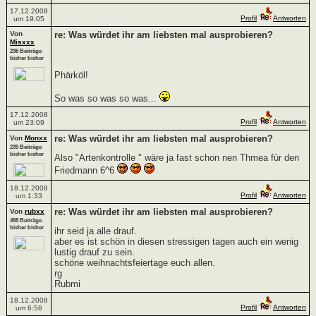
17.12.2008
Profil
Antworten
um 19:05
Von
re: Was würdet ihr am liebsten mal ausprobieren?
Misxxx
236 Beiträge
bisher bisher
Phärköl!
So was so was so was...
17.12.2008
Profil
Antworten
um 23:09
re: Was würdet ihr am liebsten mal ausprobieren?
Von
Monxx
239 Beiträge
bisher bisher
Also "Artenkontrolle " wäre ja fast schon nen Thmea für den
Friedmann 6^6
18.12.2008
Profil
Antworten
um 1:33
re: Was würdet ihr am liebsten mal ausprobieren?
Von
rubxx
488 Beiträge
bisher bisher
ihr seid ja alle drauf.
aber es ist schön in diesen stressigen tagen auch ein wenig
lustig drauf zu sein.
schöne weihnachtsfeiertage euch allen.
rg
Rubmi
18.12.2008
Profil
Antworten
um 6:56